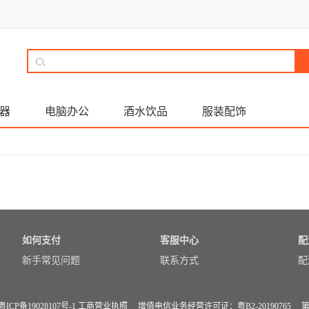
器
电脑办公
酒水饮品
服装配饰
如何支付
客服中心
配
新手常见问题
联系方式
配
粤ICP备19028107号-1
工商营业执照
增值电信业务经营许可证：粤B2-20190765