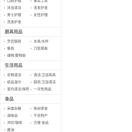
口腔护理
美妆工具
沐浴清洁
洗发护发
男士护理
女性护理
洗发护发
厨具用品
烹饪锅具
水具/水杯
餐具
刀剪菜板
储物/置物架
生活用品
衣物清洁
清洁/卫浴用具
纸品湿巾
厨房/卫浴清洁
室内清洁/保养
一次性用品
食品
米面杂粮
休闲零食
调味品
干货特产
冲饮/咖啡
方便 食品
酱油