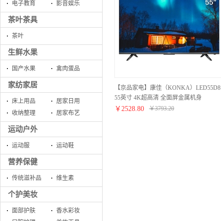
电子教育
影音娱乐
茶叶茶具
茶叶
生鲜水果
国产水果
禽肉蛋品
家纺家居
【京品家电】康佳（KONKA）LED55D8
55英寸 4K超高清 全面屏金属机身
床上用品
居家日用
2GB+64GB大内存 AI智慧屏 智能教育电
￥
2528.80
￥
3793.20
收纳整理
居家布艺
视
运动户外
运动服
运动鞋
营养保健
传统滋补品
维生素
个护美妆
面部护肤
香水彩妆