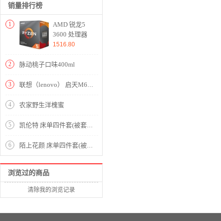
销量排行榜
1
AMD 锐龙5
3600 处理器
(r5)7nm 6核12
1516.80
线程 3.6GHz
65W AM4接
2
脉动桃子口味400ml
口 盒装CPU
3
联想（lenovo） 启天M620-D191 Intel 酷睿九代 i5 i5-9500 4GB 1000GB 中兴新支点V3 21.5寸
4
农家野生洋槐蜜
5
凯伦特 床单四件套(被套1件床单1件枕套2件)(适合1.8米床)【40支斜纹133*72/蓝】
6
陌上花颜 床单四件套(被套1件床单1件枕套2件)(适合1.5米床)【纯棉/黄】
浏览过的商品
清除我的浏览记录