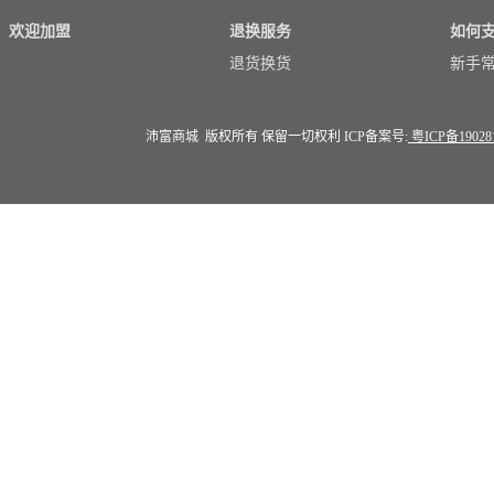
欢迎加盟
退换服务
如何
退货换货
新手
沛富商城 版权所有 保留一切权利 ICP备案号:
粤ICP备19028