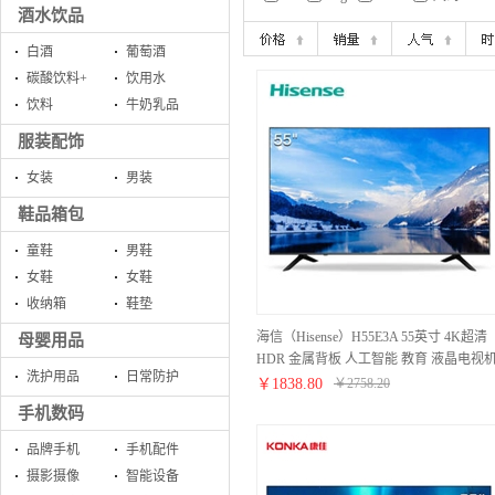
酒水饮品
白酒
葡萄酒
碳酸饮料+
饮用水
饮料
牛奶乳品
服装配饰
女装
男装
鞋品箱包
童鞋
男鞋
女鞋
女鞋
收纳箱
鞋垫
海信（Hisense）H55E3A 55英寸 4K超清
母婴用品
HDR 金属背板 人工智能 教育 液晶电视
洗护用品
日常防护
丰富影视资源
￥
1838.80
￥
2758.20
手机数码
品牌手机
手机配件
摄影摄像
智能设备