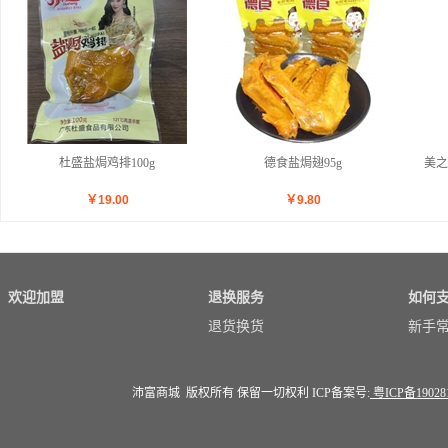
杜盛盐焗鸡排100g
德食盐焗翅95g
美之
￥
19.00
￥
9.80
欢迎加盟
退换服务
如何
退货换货
新手
沛富商城 版权所有 保留一切权利 ICP备案号:
粤ICP备19028