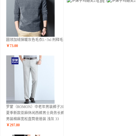
圆领加绒保暖灰色毛衣L~3xl 刑释毛衣
￥
73.00
罗蒙（ROMON）中老年男装裤子2020
夏季新款亚麻休闲西裤男士商务长裤子
男装棉麻宽松直筒爸爸装 浅灰 33
￥
297.80