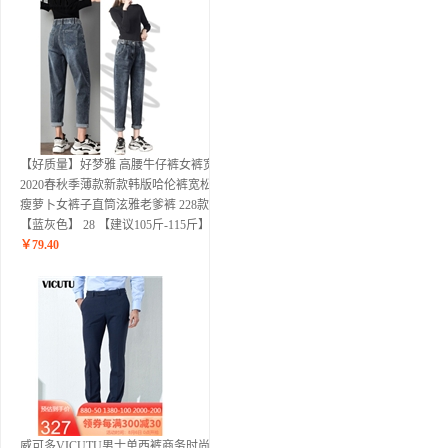
【好质量】好梦雅 高腰牛仔裤女裤宽松
2020春秋季薄款新款韩版哈伦裤宽松显
瘦萝卜女裤子直筒泫雅老爹裤 228款
【蓝灰色】 28 【建议105斤-115斤】
￥
79.40
威可多VICUTU男士单西裤商务时尚深