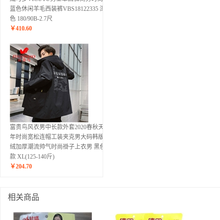
蓝色休闲羊毛西装裤VBS18122335 深蓝
色 180/90B-2.7尺
￥
410.60
富贵鸟风衣男中长款外套2020春秋天青
年时尚宽松连帽工装夹克男大码韩版加
绒加厚潮流帅气时尚褂子上衣男 黑色薄
款 XL(125-140斤)
￥
204.70
相关商品