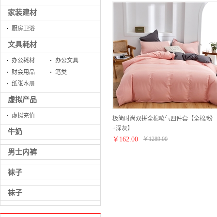
家装建材
厨房卫浴
文具耗材
办公耗材
办公文具
财会用品
笔类
纸张本册
虚拟产品
虚拟充值
极简时尚双拼全棉喷气四件套【全棉/粉
+深灰】
牛奶
￥
162.00
￥
1289.00
男士内裤
袜子
袜子