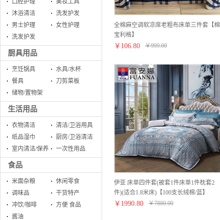
口腔护理
美妆工具
沐浴清洁
洗发护发
全棉麻空调软凉席老粗布床单三件套【棉
男士护理
女性护理
宝利格】
洗发护发
￥
106.80
￥
999.00
厨具用品
烹饪锅具
水具/水杯
餐具
刀剪菜板
储物/置物架
生活用品
衣物清洁
清洁/卫浴用具
纸品湿巾
厨房/卫浴清洁
室内清洁/保养
一次性用品
食品
米面杂粮
休闲零食
伊亚 床单四件套(被套1件床单1件枕套2
件)(适合1.8米床)【100支长绒棉/蓝】
调味品
干货特产
￥
1990.80
￥
7880.00
冲饮/咖啡
方便 食品
酱油