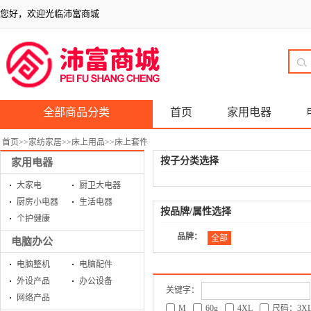
您好，欢迎光临沛富商城
全部商品分类
首页
家用电器
首页
>>
家纺家居
>>
床上用品
>>
床上套件
按子分类选择
家用电器
大家电
厨卫大电器
厨房小电器
生活电器
按品牌/属性选择
个护健康
品牌：
全部
电脑办公
电脑整机
电脑配件
外设产品
办公设备
关键字：
网络产品
M
60g
4XL
尺码：3X