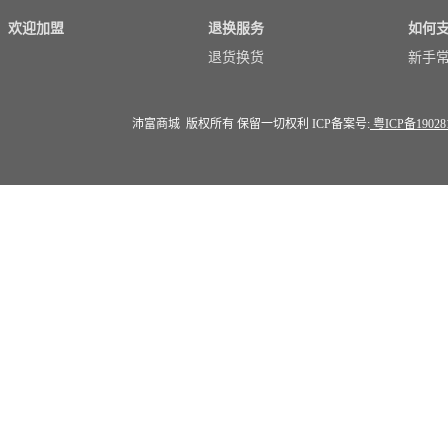
欢迎加盟
退换服务
如何
退货换货
新手
沛富商城 版权所有 保留一切权利 ICP备案号:
粤ICP备19028