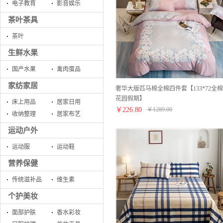
电子教育
影音娱乐
茶叶茶具
茶叶
生鲜水果
国产水果
禽肉蛋品
家纺家居
奢华大版匹马棉全棉四件套【133*72全棉
花园假期】
床上用品
居家日用
￥
226.80
￥
1289.00
收纳整理
居家布艺
运动户外
运动服
运动鞋
营养保健
传统滋补品
维生素
个护美妆
面部护肤
香水彩妆