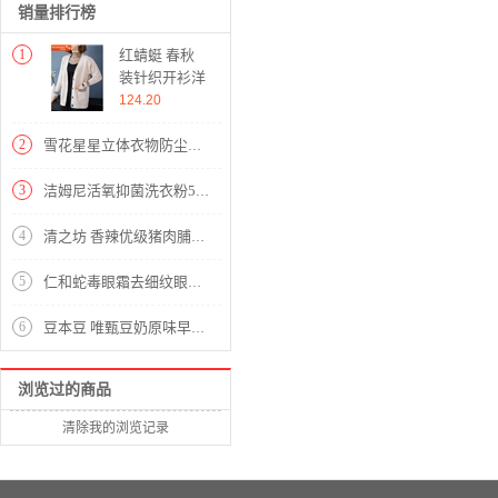
销量排行榜
1
红蜻蜓 春秋
装针织开衫洋
气2020年新款
124.20
女装韩版宽松
短款上衣潮毛
2
雪花星星立体衣物防尘罩【PEVA/图片色】
衣外套长袖时
尚 WL690-3
3
洁姆尼活氧抑菌洗衣粉518g（带拧盖）
米白 均码
4
清之坊 香辣优级猪肉脯200g自然片 休闲食品猪肉脯肉干零食 靖江特产
5
仁和蛇毒眼霜去细纹眼袋男士女士淡化黑眼圈去除细纹脂肪粒小棕瓶提拉紧致抗皱眼部精华眼霜男眼霜女学生大眼 一盒装
6
豆本豆 唯甄豆奶原味早餐奶代餐饮料蛋白饮品 蛋白质饮料 整箱装250ml*24盒
浏览过的商品
清除我的浏览记录