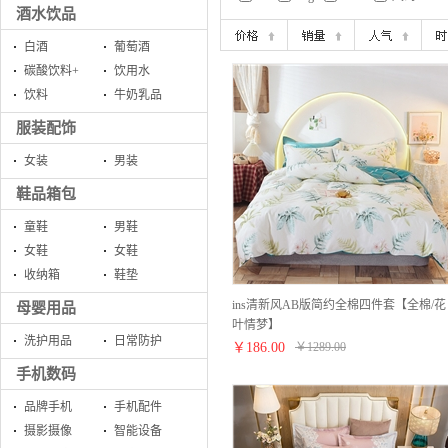
酒水饮品
白酒
葡萄酒
碳酸饮料+
饮用水
饮料
牛奶乳品
服装配饰
女装
男装
鞋品箱包
童鞋
男鞋
女鞋
女鞋
收纳箱
鞋垫
ins清新风AB版简约全棉四件套【全棉/花
母婴用品
叶情梦】
洗护用品
日常防护
￥
186.00
￥
1289.00
手机数码
品牌手机
手机配件
摄影摄像
智能设备