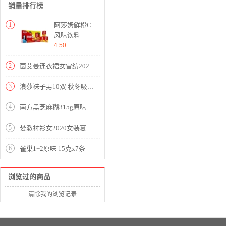
销量排行榜
1
阿莎姆鲜橙C
风味饮料
250ml
4.50
2
茵艾曼连衣裙女雪纺2020夏季新款女装韩版小个子时尚潮港味印花短袖中长款裙子 A386图片色 M《100-110斤》
3
浪莎袜子男10双 秋冬吸汗舒适棉袜男士长袜舒适商务休闲
4
南方黑芝麻糊315g原味
5
婪澈衬衫女2020女装夏季新款格子宽松薄款衬衣显瘦百搭七分袖上衣女 蓝色 请拍正确尺码
6
雀巢1+2原味 15克x7条
浏览过的商品
清除我的浏览记录