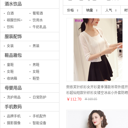
酒水饮品
白酒
葡萄酒
碳酸饮料+
饮用水
饮料
牛奶乳品
服装配饰
女装
男装
鞋品箱包
童鞋
男鞋
女鞋
女鞋
收纳箱
鞋垫
熙依芙针织衫女开衫夏季薄款吊带外搭开
母婴用品
衫超仙短款针织衫女镂空冰丝小外套防晒
洗护用品
日常防护
衣披肩 白色 M
￥
112.70
￥
169.05
手机数码
品牌手机
手机配件
摄影摄像
智能设备