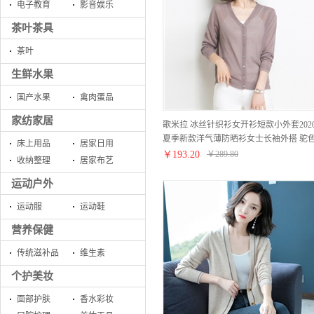
电子教育
影音娱乐
茶叶茶具
茶叶
生鲜水果
国产水果
禽肉蛋品
家纺家居
歌米拉 冰丝针织衫女开衫短款小外套202
夏季新款洋气薄防晒衫女士长袖外搭 驼
床上用品
居家日用
M
￥
193.20
￥
289.80
收纳整理
居家布艺
运动户外
运动服
运动鞋
营养保健
传统滋补品
维生素
个护美妆
面部护肤
香水彩妆