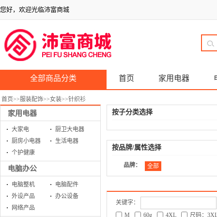
您好，欢迎光临沛富商城
全部商品分类
首页
家用电器
首页
>>
服装配饰
>>
女装
>>
针织衫
按子分类选择
家用电器
大家电
厨卫大电器
厨房小电器
生活电器
按品牌/属性选择
个护健康
品牌：
全部
电脑办公
电脑整机
电脑配件
外设产品
办公设备
关键字：
网络产品
M
60g
4XL
尺码：3X