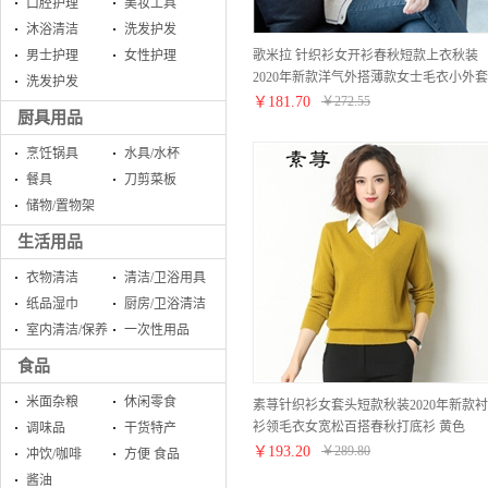
口腔护理
美妆工具
沐浴清洁
洗发护发
歌米拉 针织衫女开衫春秋短款上衣秋装
男士护理
女性护理
2020年新款洋气外搭薄款女士毛衣小外套
洗发护发
灰燕麦 M
￥
181.70
￥
272.55
厨具用品
烹饪锅具
水具/水杯
餐具
刀剪菜板
储物/置物架
生活用品
衣物清洁
清洁/卫浴用具
纸品湿巾
厨房/卫浴清洁
室内清洁/保养
一次性用品
食品
米面杂粮
休闲零食
素荨针织衫女套头短款秋装2020年新款衬
衫领毛衣女宽松百搭春秋打底衫 黄色
调味品
干货特产
15102 M
￥
193.20
￥
289.80
冲饮/咖啡
方便 食品
酱油