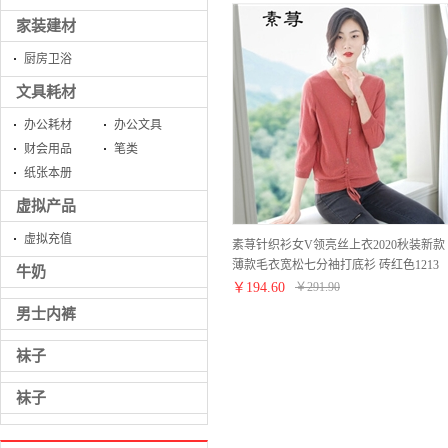
家装建材
厨房卫浴
文具耗材
办公耗材
办公文具
财会用品
笔类
纸张本册
虚拟产品
虚拟充值
素荨针织衫女V领亮丝上衣2020秋装新款
薄款毛衣宽松七分袖打底衫 砖红色1213
牛奶
M
￥
194.60
￥
291.90
男士内裤
袜子
袜子