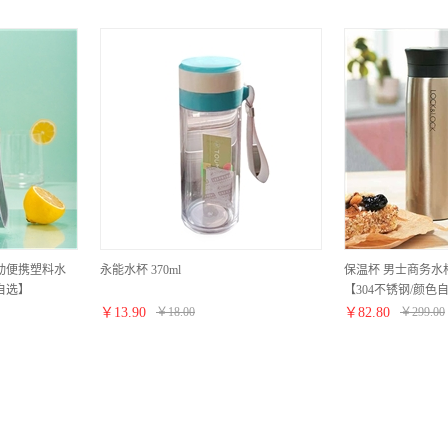
运动便携塑料水
永能水杯 370ml
保温杯 男士商务水
自选】
【304不锈钢/颜色
￥
13.90
￥
18.00
￥
82.80
￥
299.00