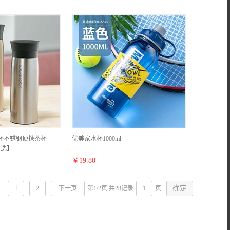
杯不锈钢便携茶杯
优美家水杯1000ml
自选】
￥
19.80
1
2
下一页
第1/2页 共28记录
页