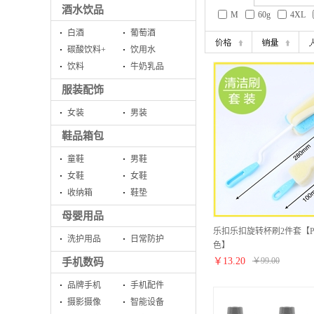
酒水饮品
M
60g
4XL
白酒
葡萄酒
碳酸饮料+
饮用水
饮料
牛奶乳品
服装配饰
女装
男装
鞋品箱包
童鞋
男鞋
女鞋
女鞋
收纳箱
鞋垫
母婴用品
乐扣乐扣旋转杯刷2件套【P
洗护用品
日常防护
色】
￥
13.20
￥
99.00
手机数码
品牌手机
手机配件
摄影摄像
智能设备