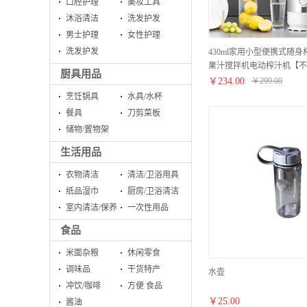
口腔护理
美妆工具
沐浴清洁
洗发护发
男士护理
女性护理
洗发护发
430ml家用小型便携式随
果汁搅拌机电动榨汁机【不
厨具用品
￥
234.00
￥
299.00
烹饪锅具
水具/水杯
餐具
刀剪菜板
储物/置物架
生活用品
衣物清洁
清洁/卫浴用具
纸品湿巾
厨房/卫浴清洁
室内清洁/保养
一次性用品
食品
米面杂粮
休闲零食
调味品
干货特产
水壶
冲饮/咖啡
方便 食品
￥
25.00
酱油