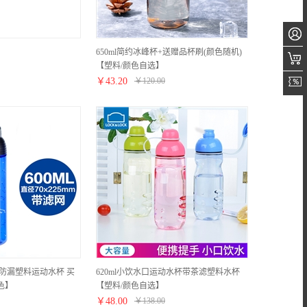
650ml简约冰峰杯+送赠品杯刷(颜色随机)
【塑料/颜色自选】
￥
43.20
￥
120.00
携防漏塑料运动水杯 买
620ml小饮水口运动水杯带茶滤塑料水杯
色】
【塑料/颜色自选】
￥
48.00
￥
138.00