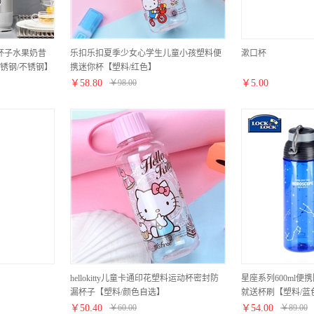
身杯子水果奶昔
乐扣乐扣夏季少女心学生儿童小孩塑料便
漱口杯
锈钢/不锈钢】
携迷你杯【塑料/红色】
￥
58.80
￥
98.00
￥
5.00
hellokitty儿童卡通印花塑料运动杯密封防
星座系列600ml便
漏杯子【塑料/颜色自选】
就送杯刷【塑料/蓝
￥
50.40
￥
60.00
￥
54.00
￥
89.00