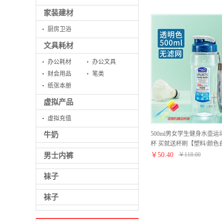
家装建材
厨房卫浴
文具耗材
办公耗材
办公文具
财会用品
笔类
纸张本册
虚拟产品
虚拟充值
500ml男女学生健身水壶
牛奶
杯 买就送杯刷【塑料/颜色
￥
50.40
￥
118.00
男士内裤
袜子
袜子