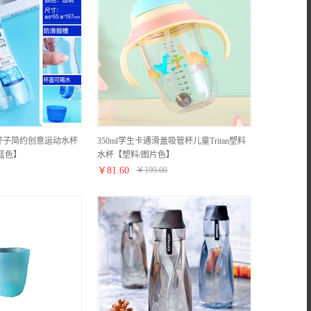
杯子简约创意运动水杯
350ml学生卡通滑盖吸管杯儿童Tritan塑料
蓝色】
水杯【塑料/图片色】
￥
81.60
￥
199.00