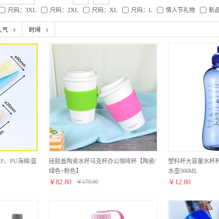
尺码：3XL
尺码：2XL
尺码：XL
尺码：L
情人节礼物
新
P、PU海绵/蓝
硅胶盖陶瓷水杯马克杯办公咖啡杯【陶瓷/
塑料杯大容量水杯
绿色+粉色】
水壶500ML
￥
82.80
￥
179.00
￥
12.80