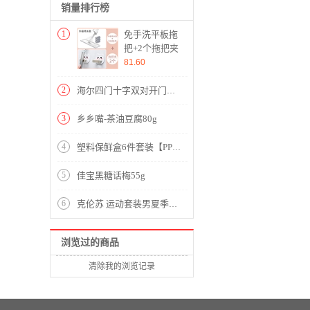
销量排行榜
1
免手洗平板拖
把+2个拖把夹
【ABS+PP+不
81.60
锈钢/图片
色】
2
海尔四门十字双对开门多门变频风冷无霜BCD-406WDPD升家用电冰箱【不锈钢/深空灰】
3
乡乡嘴-茶油豆腐80g
4
塑料保鲜盒6件套装【PP/图片色】
5
佳宝黑糖话梅55g
6
克伦苏 运动套装男夏季卫衣男户外运动服跑步服装男上衣打底衫韩版休闲学生圆领百搭两件套 白色 L
浏览过的商品
清除我的浏览记录