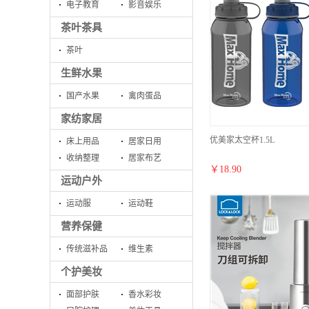
电子教育
影音娱乐
茶叶茶具
茶叶
生鲜水果
国产水果
禽肉蛋品
家纺家居
优美家太空杯1.5L
床上用品
居家日用
收纳整理
居家布艺
￥
18.90
运动户外
运动服
运动鞋
营养保健
传统滋补品
维生素
个护美妆
面部护肤
香水彩妆