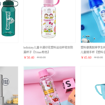
hellokitty儿童卡通印花塑料运动杯密封防
塑料便携耐摔学生
漏杯子【Tritan/粉色】
儿童随手杯【塑料/
￥
50.40
￥
60.00
￥
45.60
￥
60.00