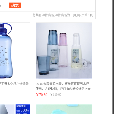
品
总共有28件商品,20件商品为一页,共2页第 1页
杯子男太空杯户外运动
950ml大容量凉水壶，杯盖可直接当水杯
使用，方便快捷，杯口有内盖设计防止大
面积洒水【塑料杯/颜色自选】
￥
70.80
￥
119.00