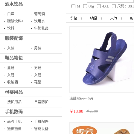
酒水饮品
M
60g
4XL
尺码：3X
白酒
葡萄酒
碳酸饮料+
饮用水
饮料
牛奶乳品
服装配饰
女装
男装
鞋品箱包
童鞋
男鞋
女鞋
女鞋
收纳箱
鞋垫
母婴用品
凉鞋39码~46码
洗护用品
日常防护
￥
18.90
￥
23.90
手机数码
品牌手机
手机配件
摄影摄像
智能设备