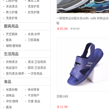
口腔护理
美妆工具
沐浴清洁
洗发护发
男士护理
女性护理
洗发护发
一脚蹬男运动鞋灰色40码~44码 刑释运动
鞋
厨具用品
￥
83.00
￥
89.00
烹饪锅具
水具/水杯
餐具
刀剪菜板
储物/置物架
生活用品
衣物清洁
清洁/卫浴用具
纸品湿巾
厨房/卫浴清洁
室内清洁/保养
一次性用品
食品
米面杂粮
休闲零食
调味品
干货特产
凉鞋50码
冲饮/咖啡
方便 食品
￥
12.90
酱油