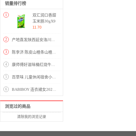
销量排行榜
1
双汇润口香甜
玉米肠30gX9
11.70
2
产地直发陕西延安洛川苹果整箱10斤冰糖心脆甜带皮吃高山红富士水果 75-80mm精品果带箱10斤
3
陈李济 陈皮山楂条山楂干山楂糕零添加蜜饯果干休闲零食175g中华老字号
4
康师傅好滋味桶红烧牛肉面102g
5
百草味 儿童休闲宿舍小零食奶糖喜糖果 猕猴桃味果粒奶昔糖48g/袋
6
BABIBOY 连衣裙女2020夏季新款女装高腰中长款韩版时尚气质百搭收腰显瘦洋气裙子 图片色 M
浏览过的商品
清除我的浏览记录