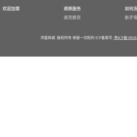
欢迎加盟
退换服务
如何
退货换货
新手
沛富商城 版权所有 保留一切权利 ICP备案号:
粤ICP备19028