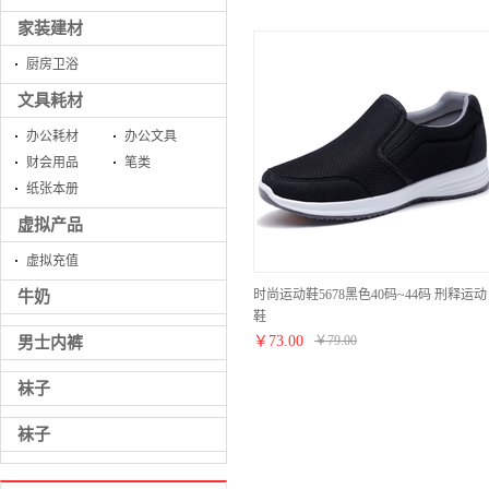
家装建材
厨房卫浴
文具耗材
办公耗材
办公文具
财会用品
笔类
纸张本册
虚拟产品
虚拟充值
时尚运动鞋5678黑色40码~44码 刑释运动
牛奶
鞋
￥
73.00
￥
79.00
男士内裤
袜子
袜子