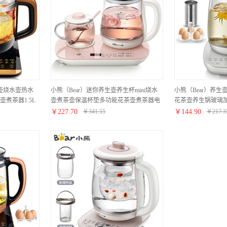
水壶烧水壶热水
小熊（Bear）迷你养生壶养生杯mini烧水
小熊（Bear）养
煮茶器1.5L
壶煮茶壶保温杯垫多功能花茶壶煮茶器电
花茶壶养生锅玻璃加
热水壶开水壶0.8升YSH-C08H2
1.8L电热水壶YSH-C
￥
227.70
￥
341.55
￥
144.90
￥
217.3