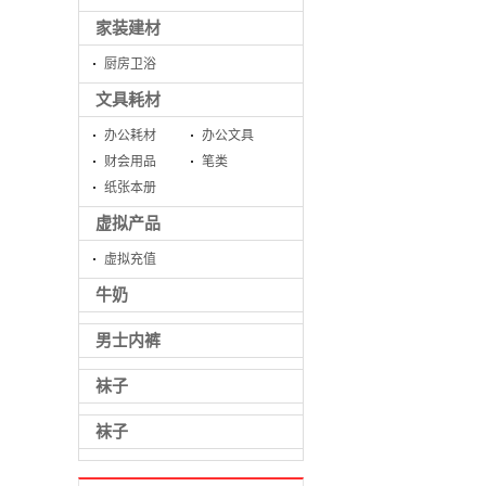
家装建材
厨房卫浴
文具耗材
办公耗材
办公文具
财会用品
笔类
纸张本册
虚拟产品
虚拟充值
牛奶
男士内裤
袜子
袜子