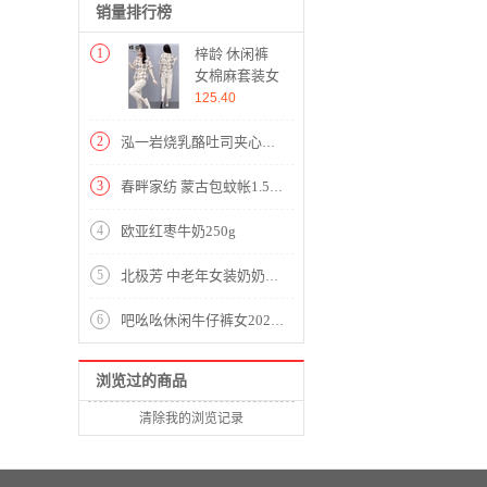
销量排行榜
1
梓龄 休闲裤
女棉麻套装女
2020夏季新款
125.40
运动休闲套装
女小个子显高
2
泓一岩烧乳酪吐司夹心面包
洋气轻熟风T
恤九分裤时尚
3
春畔家纺 蒙古包蚊帐1.5/1.8米床双人免安装全底防摔三开门家用纹帐 神秘森林-咖 1.5x2.0米床
两件套 米白
色 请拍对应
4
欧亚红枣牛奶250g
尺码
5
北极芳 中老年女装奶奶装夏装套装印花妈妈装衬衫2020老年人女士中长袖中国风衬衣 093-2024 灰色套装 2XL【105-120斤】
6
吧吆吆休闲牛仔裤女2020夏季新款高腰女装宽松直筒哈伦裤百搭薄款天丝九分裤女裤小脚裤子潮 浅蓝夏款 28
浏览过的商品
清除我的浏览记录