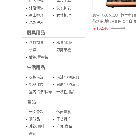
口腔护理
美妆工具
沐浴清洁
洗发护发
康佳（KONKA）养生壶1.
男士护理
女性护理
茶器多功能消毒保温全自动烧
洗发护发
锈钢电水壶煮药壶中药壶 KHK
￥
102.40
￥
153.60
厨具用品
烹饪锅具
水具/水杯
餐具
刀剪菜板
储物/置物架
生活用品
衣物清洁
清洁/卫浴用具
纸品湿巾
厨房/卫浴清洁
室内清洁/保养
一次性用品
食品
米面杂粮
休闲零食
调味品
干货特产
冲饮/咖啡
方便 食品
酱油