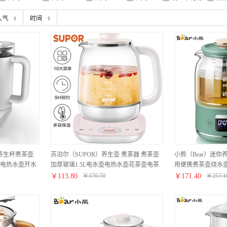
壶养生杯煮茶壶
苏泊尔（SUPOR）养生壶 煮茶器 煮茶壶
小熊（Bear）迷你
电热水壶开水
加厚玻璃1.5L电水壶电热水壶花茶壶电茶
用便携煮茶壶烧水壶
01
壶SW-15YT11
YSH-C08T1
￥
113.80
￥
170.70
￥
171.40
￥
257.1