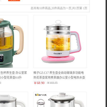
总共有10件商品,20件商品为一页,共1页第 1页
养生杯养生壶 办公室家
格子GZ-C17 养生壶全自动玻璃多功能电
小型花茶壶0.8升
热花茶壶家用煮茶器办公室小型电热水壶
家用煮水壶玻璃养身茶壶 樱花粉C17
0
￥
68.90
￥
103.35