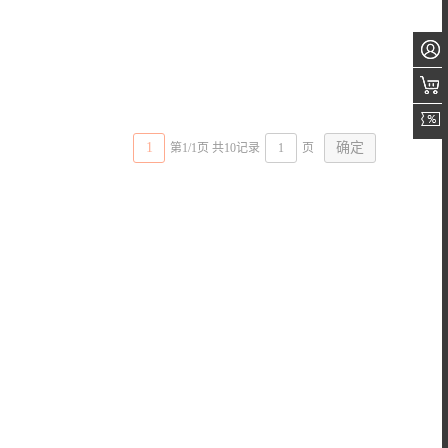
1
第1/1页 共10记录
页