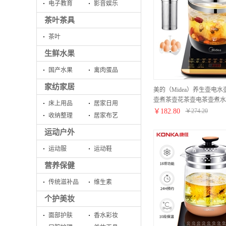
电子教育
影音娱乐
茶叶茶具
茶叶
生鲜水果
国产水果
禽肉蛋品
家纺家居
美的（Midea）养生壶电
壶煮茶壶花茶壶电茶壶煮水壶
床上用品
居家日用
内带滤网WGE1703b
￥
182.80
￥
274.20
收纳整理
居家布艺
运动户外
运动服
运动鞋
营养保健
传统滋补品
维生素
个护美妆
面部护肤
香水彩妆