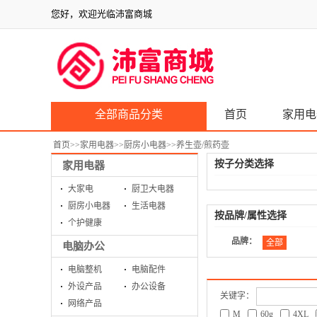
您好，欢迎光临沛富商城
全部商品分类
首页
家用电
首页
>>
家用电器
>>
厨房小电器
>>
养生壶/煎药壶
按子分类选择
家用电器
大家电
厨卫大电器
厨房小电器
生活电器
按品牌/属性选择
个护健康
品牌：
全部
电脑办公
电脑整机
电脑配件
外设产品
办公设备
关键字：
网络产品
M
60g
4XL