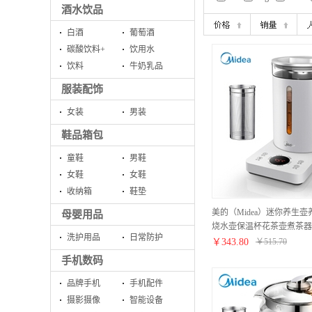
酒水饮品
白酒
葡萄酒
碳酸饮料+
饮用水
饮料
牛奶乳品
服装配饰
女装
男装
鞋品箱包
童鞋
男鞋
女鞋
女鞋
收纳箱
鞋垫
美的（Midea）迷你养生
母婴用品
烧水壶保温杯花茶壶煮茶器
洗护用品
日常防护
壶0.6升配滤网 MK-YS06P3
￥
343.80
￥
515.70
手机数码
品牌手机
手机配件
摄影摄像
智能设备