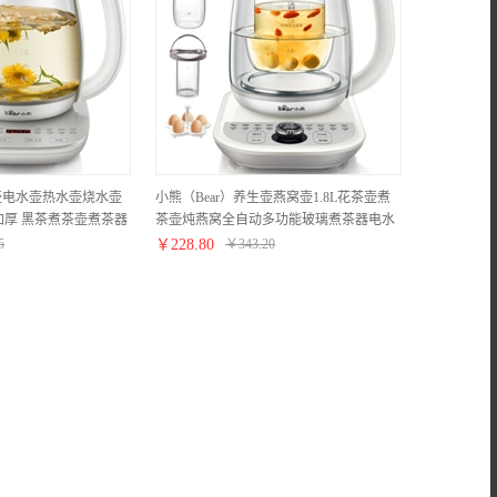
生壶电水壶热水壶烧水壶
小熊（Bear）养生壶燕窝壶1.8L花茶壶煮
厚 黑茶煮茶壶煮茶器
茶壶炖燕窝全自动多功能玻璃煮茶器电水
18R6
壶电热水壶YSH-C18K5带炖盅
5
￥
228.80
￥
343.20