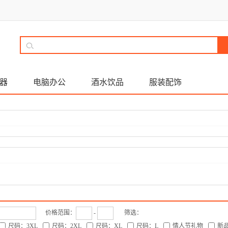
器
电脑办公
酒水饮品
服装配饰
价格范围：
-
筛选：
尺码：3XL
尺码：2XL
尺码：XL
尺码：L
情人节礼物
新