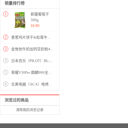
销量排行榜
1
新疆葡萄干
500g
16.90
2
香葱鸡片饼干&松茸牛肉饼干组合
3
金惟他牛奶加钙豆奶粉480g
4
日本百乐（PILOT）BL-P50/P500中性笔0.5mm顺滑针嘴水笔财务考试用黑色 5支装
5
荣耀V30Pro 麒麟990全网通5G手机【幻夜星河】
6
北美电器（ACA）电烤箱家用多功能32L大容量 内置可视炉灯上下独立控温多层烤位烤箱烤红薯烤蛋糕ATO-DHM32A
浏览过的商品
清除我的浏览记录