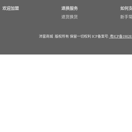
欢迎加盟
退换服务
如何
退货换货
新手
沛富商城 版权所有 保留一切权利 ICP备案号:
粤ICP备19028