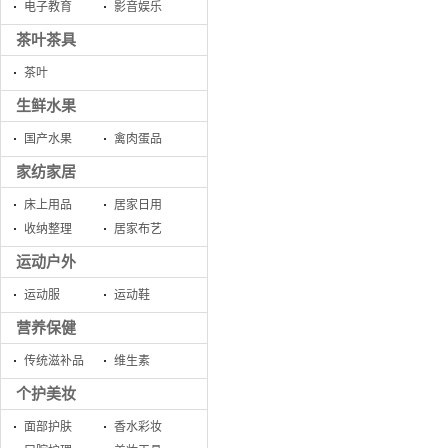
电子教育
影音娱乐
茶叶茶具
茶叶
生鲜水果
国产水果
禽肉蛋品
家纺家居
床上用品
居家日用
收纳整理
居家布艺
运动户外
运动服
运动鞋
营养保健
传统滋补品
维生素
个护美妆
面部护肤
香水彩妆