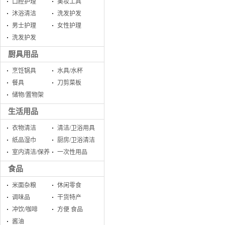
口腔护理
美妆工具
沐浴清洁
洗发护发
男士护理
女性护理
洗发护发
厨具用品
烹饪锅具
水具/水杯
餐具
刀剪菜板
储物/置物架
生活用品
衣物清洁
清洁/卫浴用具
纸品湿巾
厨房/卫浴清洁
室内清洁/保养
一次性用品
食品
米面杂粮
休闲零食
调味品
干货特产
冲饮/咖啡
方便 食品
酱油