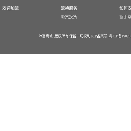
欢迎加盟
退换服务
如何
退货换货
新手
沛富商城 版权所有 保留一切权利 ICP备案号:
粤ICP备19028