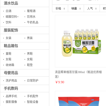
酒水饮品
白酒
葡萄酒
碳酸饮料+
饮用水
饮料
牛奶乳品
服装配饰
女装
男装
鞋品箱包
童鞋
男鞋
女鞋
女鞋
收纳箱
鞋垫
清蓝椰果榴莲甘露380ml（甄选优质榴
母婴用品
莲）
洗护用品
日常防护
￥
9.90
手机数码
品牌手机
手机配件
摄影摄像
智能设备