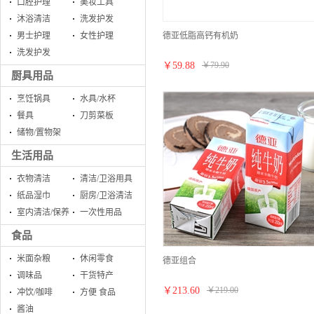
口腔护理
美妆工具
沐浴清洁
洗发护发
德亚低脂高钙有机奶
男士护理
女性护理
洗发护发
￥
59.88
￥
79.90
厨具用品
烹饪锅具
水具/水杯
餐具
刀剪菜板
储物/置物架
生活用品
衣物清洁
清洁/卫浴用具
纸品湿巾
厨房/卫浴清洁
室内清洁/保养
一次性用品
食品
米面杂粮
休闲零食
德亚组合
调味品
干货特产
￥
213.60
￥
219.00
冲饮/咖啡
方便 食品
酱油