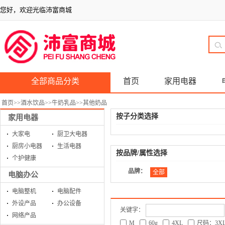
您好，欢迎光临沛富商城
全部商品分类
首页
家用电器
首页
>>
酒水饮品
>>
牛奶乳品
>>
其他奶品
按子分类选择
家用电器
大家电
厨卫大电器
厨房小电器
生活电器
按品牌/属性选择
个护健康
品牌：
全部
电脑办公
电脑整机
电脑配件
外设产品
办公设备
关键字：
网络产品
M
60g
4XL
尺码：3X