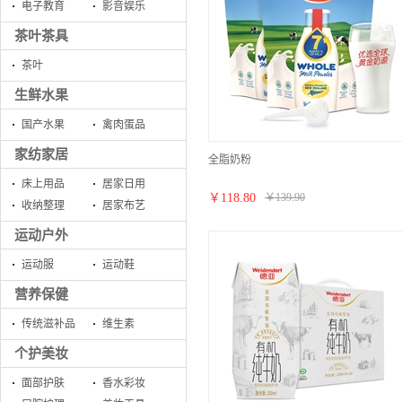
电子教育
影音娱乐
茶叶茶具
茶叶
生鲜水果
国产水果
禽肉蛋品
家纺家居
全脂奶粉
床上用品
居家日用
￥
118.80
￥
139.90
收纳整理
居家布艺
运动户外
运动服
运动鞋
营养保健
传统滋补品
维生素
个护美妆
面部护肤
香水彩妆