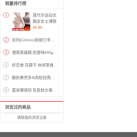
销量排行榜
1
莫代尔运动文
胸女女士薄款
无痕背心无钢
45.90
圈美背内衣防
震跑步女性感
2
吉列(Gillette)刮胡刀手动剃须刀手动 锋速3经典 剃须刀片、架
聚拢大码睡眠
胸罩 肤色（2
3
港荣蒸蛋糕 奶香味900g/箱 饼干蛋糕 营养早餐食品 手撕面包口袋吐司 休闲零食小吃
件6折）
M（适合100-
4
好巴食 豆腐干 休闲零食 豆干素食 独立小包装多种口味混合装1000g
120斤）
5
酸奶果然多&肉松控燕麦片组合装
6
富安娜家纺 乳胶枕头泰国原装进口 颈椎枕头芯天然乳胶 波浪曲线人体工学枕芯泰国立体57*37cm
浏览过的商品
清除我的浏览记录