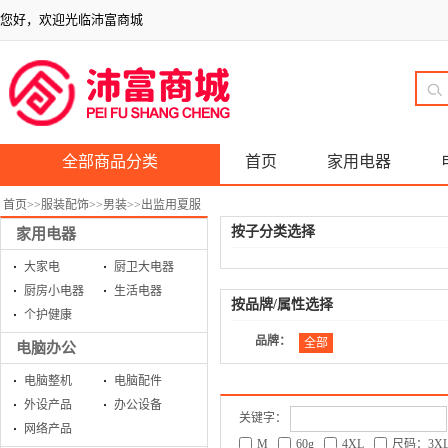
您好，欢迎光临沛富商城
全部商品分类
首页
家用电器
首页
>>
服装配饰
>>
男装
>>
出监用夏服
按子分类选择
家用电器
大家电
厨卫大电器
厨房小电器
生活电器
按品牌/属性选择
个护健康
品牌：
全部
电脑办公
电脑整机
电脑配件
外设产品
办公设备
关键字：
网络产品
M
60g
4XL
尺码：3X