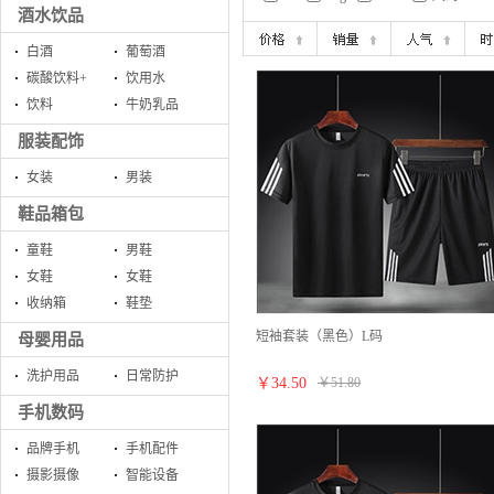
酒水饮品
白酒
葡萄酒
碳酸饮料+
饮用水
饮料
牛奶乳品
服装配饰
女装
男装
鞋品箱包
童鞋
男鞋
女鞋
女鞋
收纳箱
鞋垫
短袖套装（黑色）L码
母婴用品
洗护用品
日常防护
￥
34.50
￥
51.80
手机数码
品牌手机
手机配件
摄影摄像
智能设备