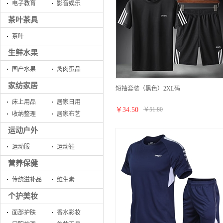
电子教育
影音娱乐
茶叶茶具
茶叶
生鲜水果
国产水果
禽肉蛋品
家纺家居
短袖套装（黑色）2XL码
床上用品
居家日用
￥
34.50
￥
51.80
收纳整理
居家布艺
运动户外
运动服
运动鞋
营养保健
传统滋补品
维生素
个护美妆
面部护肤
香水彩妆