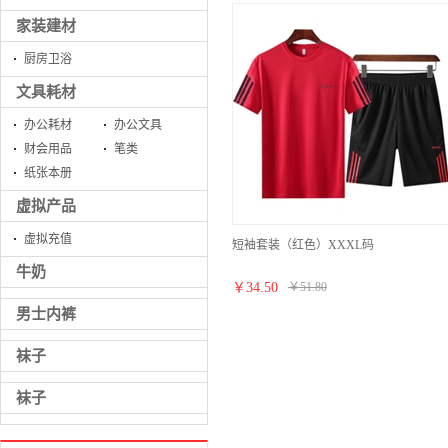
家装建材
厨房卫浴
文具耗材
办公耗材
办公文具
财会用品
笔类
纸张本册
虚拟产品
虚拟充值
短袖套装（红色）XXXL码
牛奶
￥
34.50
￥
51.80
男士内裤
袜子
袜子