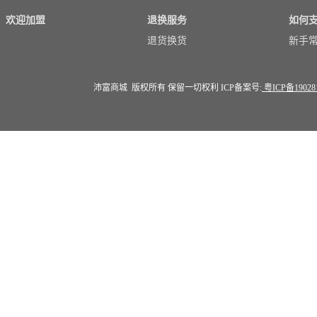
欢迎加盟
退换服务
如何
退货换货
新手
沛富商城 版权所有 保留一切权利 ICP备案号:
粤ICP备19028