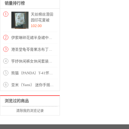
销量排行榜
1
天丝棉丝滑田
园印花夏被
【天丝（再生
102.00
纤维素纤维）
填充聚酯纤
2
伊索琳碎花裙半身裙中长裙女夏2020新款高腰印花中长款垂感雪纺半身裙 蓝底红花 均码 80-140斤
维/绿野仙
踪】
3
港圣堂龟苓膏果冻布丁正宗休闲 红豆味500g
4
竽妤休闲裤女休闲套装女2020夏季阔腿裤套装女夏装时尚套装新款韩版休闲女夏装两件套洋气套装 黑色条纹 请拍对应尺码
5
熊猫（PANDA）T-41怀旧复古收音机锂电池三波段木纹老年人半导体
6
亚米（Yami） 迷你手摇磨豆机 咖啡豆研磨机 家用便携手动咖啡机黑色 YM-5601
浏览过的商品
清除我的浏览记录