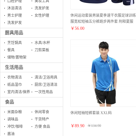
口腔护理
美妆工具
沐浴清洁
洗发护发
休闲运动套装男装夏季速干衣服足球训练
男士护理
女性护理
服宽松短袖五分裤跑步两件套 刑释夏服
洗发护发
￥
56.00
厨具用品
烹饪锅具
水具/水杯
餐具
刀剪菜板
储物/置物架
生活用品
衣物清洁
清洁/卫浴用具
纸品湿巾
厨房/卫浴清洁
室内清洁/保养
一次性用品
食品
米面杂粮
休闲零食
休闲短袖短裤套装 XXL码
调味品
干货特产
￥
89.90
￥
134.90
冲饮/咖啡
方便 食品
酱油