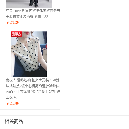
红豆 Hodo男装 西裤男休闲裤商务男士
垂顺抗皱正装西裤 藏青色33
￥
170.20
南极人 雪纺短袖t恤女士夏装2020新品
法式波点v领小心机简约遮肚减龄休闲
ins百搭上衣体恤 N2-NRB41-7871-波点
上衣 M
￥
113.80
相关商品