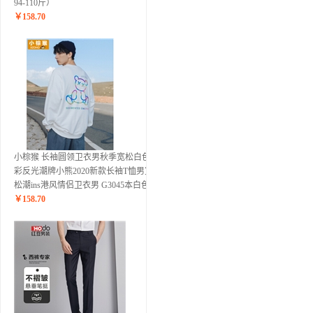
94-110斤）
￥
158.70
小棕猴 长袖圆领卫衣男秋季宽松白色炫
彩反光潮牌小熊2020新款长袖T恤男宽
松潮ins港风情侣卫衣男 G3045本白色 L
￥
158.70