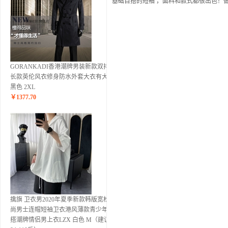
基础百搭的短袖 ，面料和款式都很出色！
GORANKADI香港潮牌男装新款双排扣
长款英伦风衣修身防水外套大衣有大码
黑色 2XL
￥
1377.70
擒旗 卫衣男2020年夏季新款韩版宽松时
尚男士连帽短袖卫衣港风薄款青少年百
搭潮牌情侣男上衣LZX 白色 M（建议