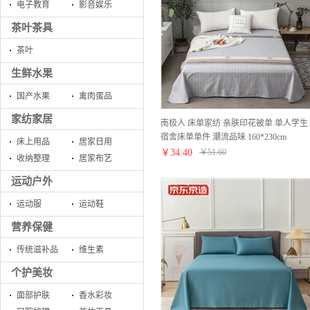
电子教育
影音娱乐
茶叶茶具
茶叶
生鲜水果
国产水果
禽肉蛋品
家纺家居
南极人 床单家纺 亲肤印花被单 单人学生
宿舍床单单件 潮流品味 160*230cm
床上用品
居家日用
￥
34.40
￥
51.60
收纳整理
居家布艺
运动户外
运动服
运动鞋
营养保健
传统滋补品
维生素
个护美妆
面部护肤
香水彩妆