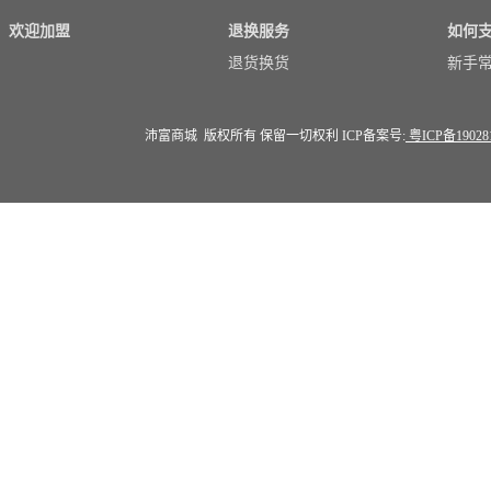
欢迎加盟
退换服务
如何
退货换货
新手
沛富商城 版权所有 保留一切权利 ICP备案号:
粤ICP备19028