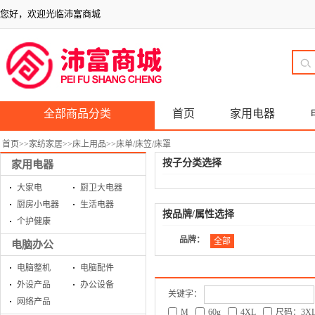
您好，欢迎光临沛富商城
全部商品分类
首页
家用电器
首页
>>
家纺家居
>>
床上用品
>>
床单/床笠/床罩
按子分类选择
家用电器
大家电
厨卫大电器
厨房小电器
生活电器
按品牌/属性选择
个护健康
品牌：
全部
电脑办公
电脑整机
电脑配件
外设产品
办公设备
关键字：
网络产品
M
60g
4XL
尺码：3X