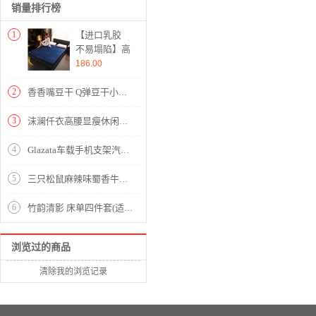
销量排行榜
1
【进口乳胶
不易塌陷】高
品质针织乳胶
186.00
三明治床垫
【针织棉填充
2
香香嘴豆干 Q弹豆干小包装四川豆腐干 麻辣零食散装小吃多口味500g
乳胶+硬质棉/
乳胶蓝象】
3
沫澜仟衣高腰显瘦休闲裤女2020夏季薄款韩版宽松直筒时尚百搭女士裤子轻薄透气九分裤子女外穿 黑色 2XL
4
Glazata车载手机支架汽车手机支架自动导航重力感应车载支架车内导航配件出风口卡扣式汽车用品装饰品 枪色【轻质金属车载支架】
5
三只松鼠麻辣味蜀香牛肉 休闲零食肉干肉脯牛肉干手撕牛肉100g/袋
6
竹韵清影 床单四件套(适用1.5米床)(被套1件床单1件枕套2件)【高支高密棉/绿】
浏览过的商品
清除我的浏览记录