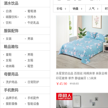
酒水饮品
白酒
葡萄酒
碳酸饮料+
饮用水
饮料
牛奶乳品
服装配饰
女装
男装
鞋品箱包
童鞋
男鞋
女鞋
女鞋
收纳箱
鞋垫
水星家纺出品 百丽丝 纯棉床单 亲肤全棉
母婴用品
印花被单 单件 静谧幽芬 1.5米床
洗护用品
日常防护
180*230cm
￥
45.90
￥
68.85
手机数码
品牌手机
手机配件
摄影摄像
智能设备