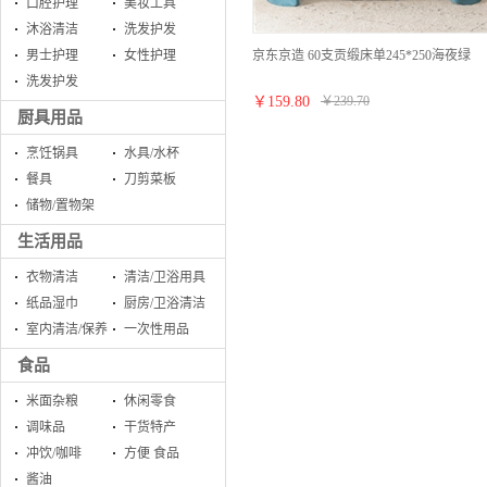
口腔护理
美妆工具
沐浴清洁
洗发护发
京东京造 60支贡缎床单245*250海夜绿
男士护理
女性护理
洗发护发
￥
159.80
￥
239.70
厨具用品
烹饪锅具
水具/水杯
餐具
刀剪菜板
储物/置物架
生活用品
衣物清洁
清洁/卫浴用具
纸品湿巾
厨房/卫浴清洁
室内清洁/保养
一次性用品
食品
米面杂粮
休闲零食
调味品
干货特产
冲饮/咖啡
方便 食品
酱油