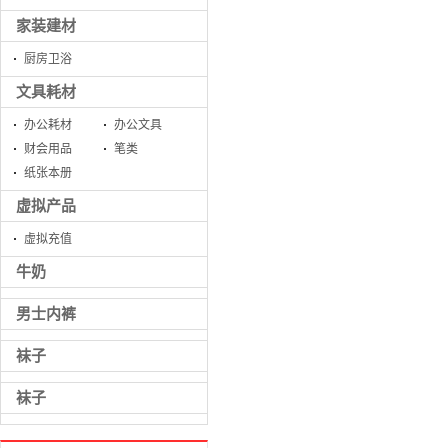
家装建材
厨房卫浴
文具耗材
办公耗材
办公文具
财会用品
笔类
纸张本册
虚拟产品
虚拟充值
牛奶
男士内裤
袜子
袜子