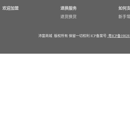
欢迎加盟
退换服务
如何
退货换货
新手
沛富商城 版权所有 保留一切权利 ICP备案号:
粤ICP备19028