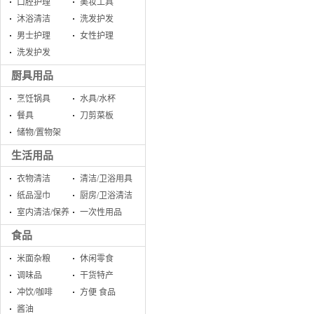
口腔护理
美妆工具
沐浴清洁
洗发护发
男士护理
女性护理
洗发护发
厨具用品
烹饪锅具
水具/水杯
餐具
刀剪菜板
储物/置物架
生活用品
衣物清洁
清洁/卫浴用具
纸品湿巾
厨房/卫浴清洁
室内清洁/保养
一次性用品
食品
米面杂粮
休闲零食
调味品
干货特产
冲饮/咖啡
方便 食品
酱油