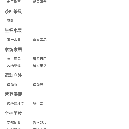
电子教育
影音娱乐
茶叶茶具
茶叶
生鲜水果
国产水果
禽肉蛋品
家纺家居
床上用品
居家日用
收纳整理
居家布艺
运动户外
运动服
运动鞋
营养保健
传统滋补品
维生素
个护美妆
面部护肤
香水彩妆