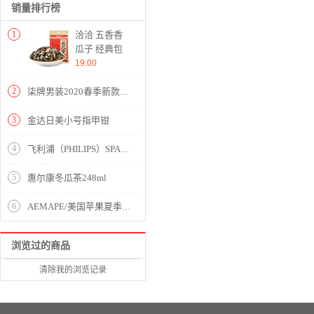
销量排行榜
1
洽洽 五香香
瓜子 经典包
装葵花籽 休
19.00
闲零食小吃
308g
2
柒牌男装2020春季新款商务休闲毛料西裤男士办公纯色直筒长裤子118JH72030 浅灰05 32
3
金达日美小号指甲钳
4
飞利浦（PHILIPS）SPA2100 音箱音响台式电脑手机多媒体笔记本低音炮音响便携迷你游戏收钱吧上课用音响
5
惠尔康冬瓜茶248ml
6
AEMAPE/美国苹果夏季西服套装男修身中袖小西装一套时尚休闲七分袖外套气质男装潮 926灰色套装(送T恤) XL 120-135斤
浏览过的商品
清除我的浏览记录