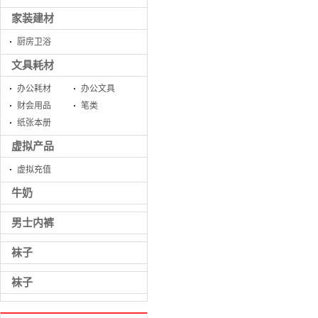
家装建材
厨房卫浴
文具耗材
办公耗材
办公文具
财会用品
笔类
纸张本册
虚拟产品
虚拟充值
牛奶
男士内裤
袜子
袜子