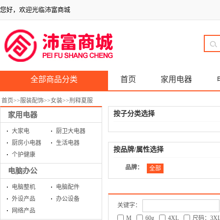
您好，欢迎光临沛富商城
全部商品分类
首页
家用电器
首页
>>
服装配饰
>>
女装
>>
刑释夏服
按子分类选择
家用电器
大家电
厨卫大电器
厨房小电器
生活电器
按品牌/属性选择
个护健康
品牌：
全部
电脑办公
电脑整机
电脑配件
外设产品
办公设备
关键字：
网络产品
M
60g
4XL
尺码：3X