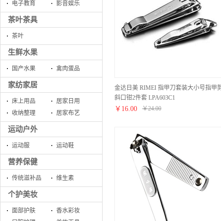
电子教育
影音娱乐
茶叶茶具
茶叶
生鲜水果
国产水果
禽肉蛋品
家纺家居
金达日美 RIMEI 指甲刀套装大小号指甲
斜口钳2件套 LPA603C1
床上用品
居家日用
￥
16.00
￥
24.00
收纳整理
居家布艺
运动户外
运动服
运动鞋
营养保健
传统滋补品
维生素
个护美妆
面部护肤
香水彩妆