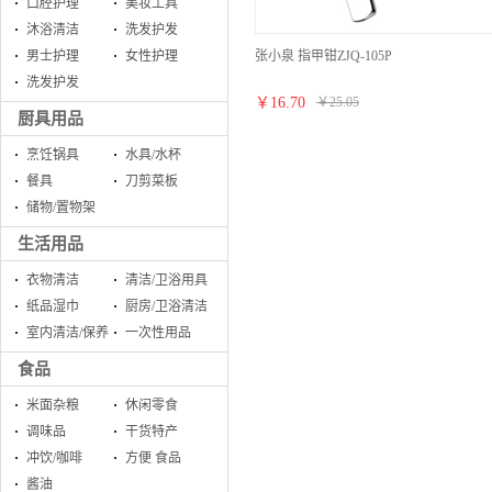
口腔护理
美妆工具
沐浴清洁
洗发护发
张小泉 指甲钳ZJQ-105P
男士护理
女性护理
洗发护发
￥
16.70
￥
25.05
厨具用品
烹饪锅具
水具/水杯
餐具
刀剪菜板
储物/置物架
生活用品
衣物清洁
清洁/卫浴用具
纸品湿巾
厨房/卫浴清洁
室内清洁/保养
一次性用品
食品
米面杂粮
休闲零食
调味品
干货特产
冲饮/咖啡
方便 食品
酱油