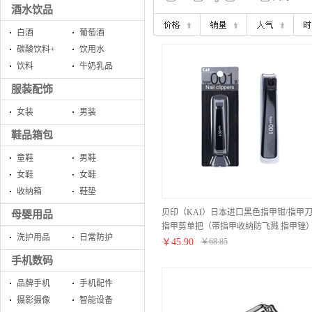
酒水饮品
白酒
葡萄酒
碳酸饮料+
饮用水
饮料
牛奶乳品
服装配饰
女装
男装
鞋品箱包
童鞋
男鞋
女鞋
女鞋
收纳箱
鞋垫
贝印（KAI）日本进口黑色指甲钳/指甲刀
母婴用品
指甲剪单把（带指甲收纳防飞溅 指甲锉
洗护用品
日常防护
TYPE 001（S）
￥
45.90
￥
68.85
手机数码
品牌手机
手机配件
摄影摄像
智能设备