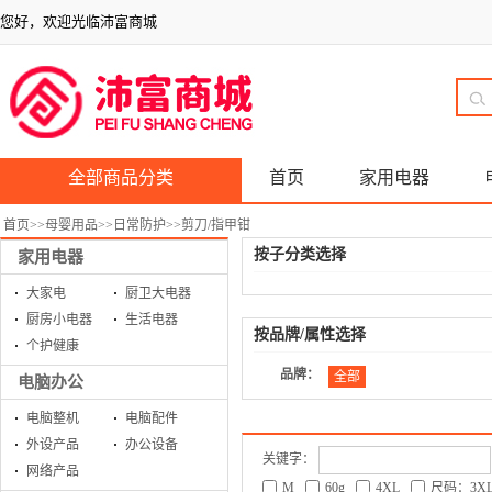
您好，欢迎光临沛富商城
全部商品分类
首页
家用电器
首页
>>
母婴用品
>>
日常防护
>>
剪刀/指甲钳
按子分类选择
家用电器
大家电
厨卫大电器
厨房小电器
生活电器
按品牌/属性选择
个护健康
品牌：
全部
电脑办公
电脑整机
电脑配件
外设产品
办公设备
关键字：
网络产品
M
60g
4XL
尺码：3X