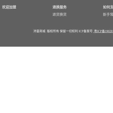
欢迎加盟
退换服务
如何
退货换货
新手
沛富商城 版权所有 保留一切权利 ICP备案号:
粤ICP备19028