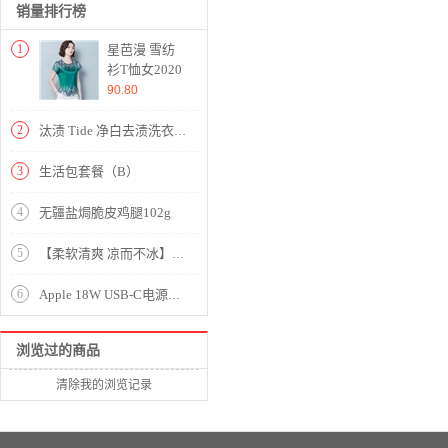
销量排行榜
1
星芭漫 雪纺
衫T恤女2020
新款夏宽松短
90.80
袖装圆领印花
上衣显瘦
2
汰渍 Tide 净白去渍洗衣粉（柠檬清香）5kg/袋
#8051 绿色 L
3
生活包套餐（B）
4
无疆盐焗脆皮鸡腿102g
5
【柔软清爽 凉而不冰】无印床笠款冰丝席三件套【冰丝面料（聚酯纤维）/贵族-水绿】
6
Apple 18W USB-C电源适配器 iPhone iPad 充电器 手机 平板 快速充电
浏览过的商品
清除我的浏览记录