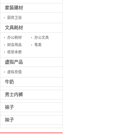
家装建材
厨房卫浴
文具耗材
办公耗材
办公文具
财会用品
笔类
纸张本册
虚拟产品
虚拟充值
牛奶
男士内裤
袜子
袜子