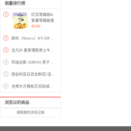
销量排行榜
1
红豆雪媚娘&
紫薯雪媚娘蛋
黄酥组合
45.60
2
新科（Shinco）KY-20F1 移动空调正1P单冷一体机免排水立式免安装出租房小空调
3
戈凡尔 夏季薄款男士牛仔裤 宽松弹力新品港风潮流运动九分裤休闲哈伦裤修身小脚学生工装裤松紧带束脚裤 807灰色【薄款/宽松/弹力】《86%客户选择》 XL【（31-32码）体重120-140斤】
4
阿迪达斯 ADIDAS 男子 篮球系列 OWNTHEGAME 运动 篮球鞋 EG7978 41码 UK7.5码
5
西伯利亚白百合鲜花5支2头【产地直发】
6
全棉大方格枕芯羽丝绒枕头【面料全棉填充羽丝绒/全棉枕白色】
浏览过的商品
清除我的浏览记录