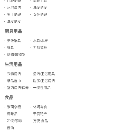
口腔护理
美妆工具
沐浴清洁
洗发护发
男士护理
女性护理
洗发护发
厨具用品
烹饪锅具
水具/水杯
餐具
刀剪菜板
储物/置物架
生活用品
衣物清洁
清洁/卫浴用具
纸品湿巾
厨房/卫浴清洁
室内清洁/保养
一次性用品
食品
米面杂粮
休闲零食
调味品
干货特产
冲饮/咖啡
方便 食品
酱油