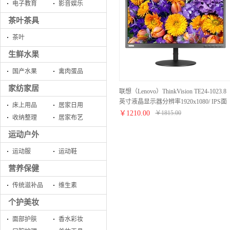
电子教育
影音娱乐
茶叶茶具
茶叶
生鲜水果
国产水果
禽肉蛋品
家纺家居
联想（Lenovo）ThinkVision TE24-1023.8
英寸液晶显示器分辨率1920x1080/ IPS面
床上用品
居家日用
板/ HDMI、Displayport接口/ 16:9/ 黑色
￥
1210.00
￥
1815.00
收纳整理
居家布艺
运动户外
运动服
运动鞋
营养保健
传统滋补品
维生素
个护美妆
面部护肤
香水彩妆