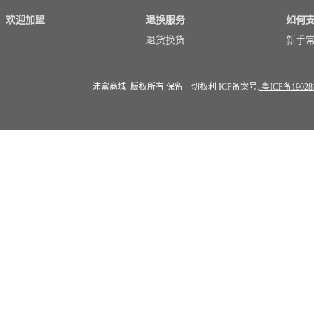
欢迎加盟
退换服务
如何
退货换货
新手
沛富商城 版权所有 保留一切权利 ICP备案号:
粤ICP备19028