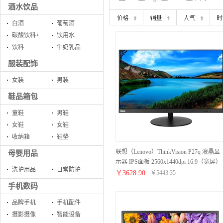
酒水饮品
白酒
葡萄酒
碳酸饮料+
饮用水
饮料
牛奶乳品
服装配饰
女装
男装
鞋品箱包
童鞋
男鞋
女鞋
女鞋
收纳箱
鞋垫
联想（Lenovo）ThinkVision P27q 液晶显
母婴用品
示器 IPS面板 2560x1440dpi 16:9（宽屏）
洗护用品
日常防护
DP/HDMI/VGA接口 27英寸显示屏
￥
3628.90
￥
5443.35
手机数码
品牌手机
手机配件
摄影摄像
智能设备