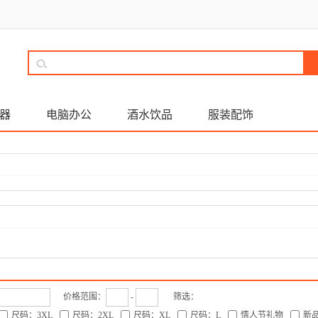
器
电脑办公
酒水饮品
服装配饰
价格范围：
-
筛选：
尺码：3XL
尺码：2XL
尺码：XL
尺码：L
情人节礼物
新