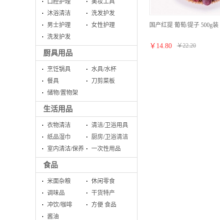
口腔护理
美妆工具
沐浴清洁
洗发护发
国产红提 葡萄/提子 500g
男士护理
女性护理
洗发护发
￥
14.80
￥
22.20
厨具用品
烹饪锅具
水具/水杯
餐具
刀剪菜板
储物/置物架
生活用品
衣物清洁
清洁/卫浴用具
纸品湿巾
厨房/卫浴清洁
室内清洁/保养
一次性用品
食品
米面杂粮
休闲零食
调味品
干货特产
冲饮/咖啡
方便 食品
酱油