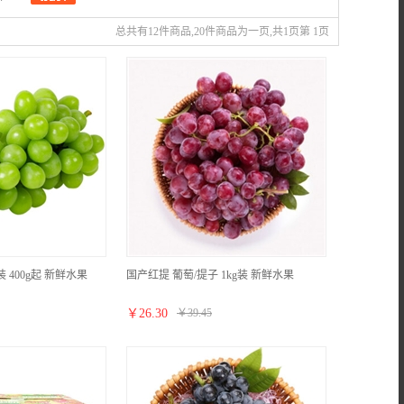
总共有12件商品,20件商品为一页,共1页第 1页
 400g起 新鲜水果
国产红提 葡萄/提子 1kg装 新鲜水果
￥
26.30
￥
39.45