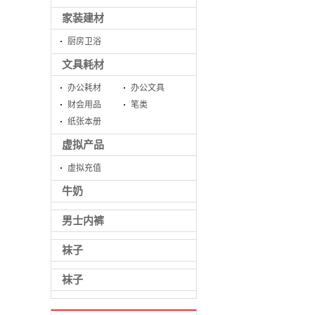
家装建材
厨房卫浴
文具耗材
办公耗材
办公文具
财会用品
笔类
纸张本册
虚拟产品
虚拟充值
牛奶
男士内裤
袜子
袜子