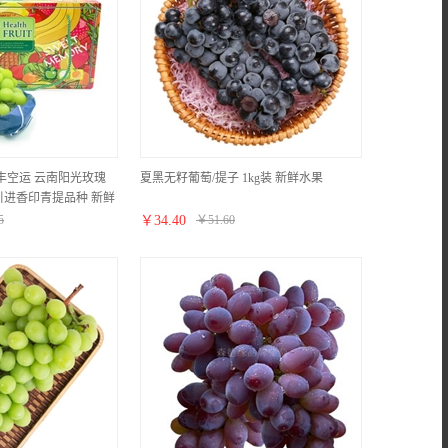
丰空运 云南阳光玫瑰
夏黑无籽葡萄/提子 1kg装 新鲜水果
进香印青提品种 新鲜
5
￥
34.40
￥
51.60