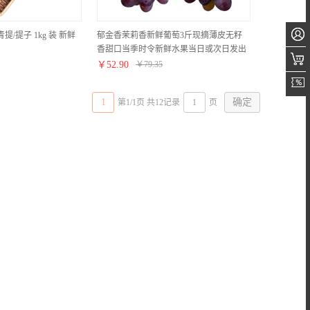
/提子 1kg 装 新鲜
郁金香茉莉香新鲜葡萄3斤现摘薄皮无籽
香甜口当季时令新鲜水果当日或次日发出
坏果包赔
￥
52.90
￥
79.35
1
第1/1页 共12记录
页