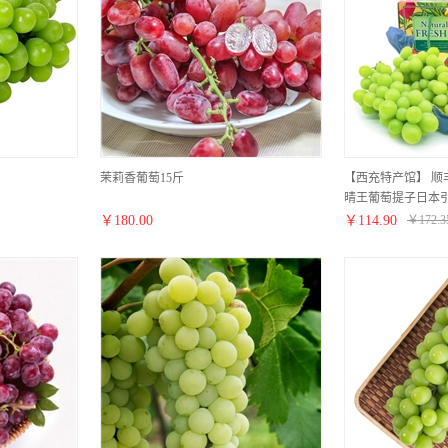
茉莉香葡萄15斤
【西充特产馆】 顺
晴王葡萄提子日本引
水果礼盒装 3斤装
￥
180.00
￥
114.90
￥
172.3