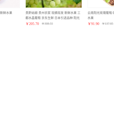
装 新鲜水果
贵黔姑娘 贵州农家 现摘现发 新鲜水果 三
云南阳光玫瑰葡萄/青提
都水晶葡萄 京东生鲜 日本引进品种 阳光
水果
玫瑰青提子 （4.8-5.2）斤【阳光玫瑰】顺
￥
205.70
￥
308.55
￥
91.90
￥
137.85
丰航空