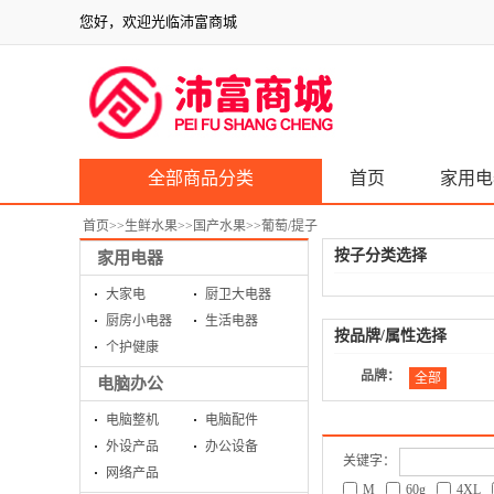
您好，欢迎光临沛富商城
全部商品分类
首页
家用电
首页
>>
生鲜水果
>>
国产水果
>>
葡萄/提子
按子分类选择
家用电器
大家电
厨卫大电器
厨房小电器
生活电器
按品牌/属性选择
个护健康
品牌：
全部
电脑办公
电脑整机
电脑配件
外设产品
办公设备
关键字：
网络产品
M
60g
4XL