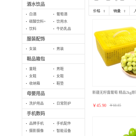
酒水饮品
白酒
葡萄酒
碳酸饮料+
饮用水
饮料
牛奶乳品
服装配饰
女装
男装
鞋品箱包
童鞋
男鞋
女鞋
女鞋
收纳箱
鞋垫
新疆无籽露葡萄 精品2kg原
母婴用品
洗护用品
日常防护
￥
45.90
￥
68.85
手机数码
品牌手机
手机配件
摄影摄像
智能设备