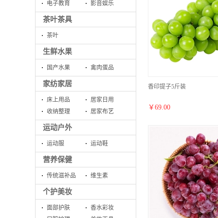
电子教育
影音娱乐
茶叶茶具
茶叶
生鲜水果
国产水果
禽肉蛋品
家纺家居
香印提子5斤装
床上用品
居家日用
￥
69.00
收纳整理
居家布艺
运动户外
运动服
运动鞋
营养保健
传统滋补品
维生素
个护美妆
面部护肤
香水彩妆