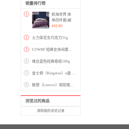
销量排行榜
1
航海世界 床
单四件套(被
套1件床单1件
442.80
枕套2件)(适合
1.8米床)【纯
2
士力架花生巧克力51g
棉/紫】
3
CUWHF 短裤女休闲套装女短裤运动服夏季新款2020时尚胖MM大码短袖T恤两件套潮 绿色 L
4
维达蓝色经典卷纸160g
5
金士顿（Kingston）u盘 USB3.1 DT106系统投标车载高速U盘优盘 黑红款 精英版 32G
6
联想（Lenovo）昭阳笔记本电脑K43C-80 Intel酷睿I7-8550U 1.8GHz四核 8G-DDR4内存 1T SATA硬盘＋256G固态硬盘 2G独显 中兴新支点v3/一年保修/14英寸 含包鼠
浏览过的商品
清除我的浏览记录