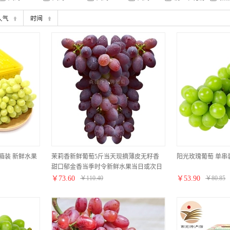
箱装 新鲜水果
茉莉香新鲜葡萄5斤当天现摘薄皮无籽香
阳光玫瑰葡萄 单串装
甜口郁金香当季时令新鲜水果当日或次日
发出坏果包赔 净果5斤精选
￥
73.60
￥
110.40
￥
53.90
￥
80.85