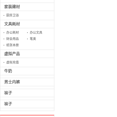
家装建材
厨房卫浴
文具耗材
办公耗材
办公文具
财会用品
笔类
纸张本册
虚拟产品
虚拟充值
牛奶
男士内裤
袜子
袜子