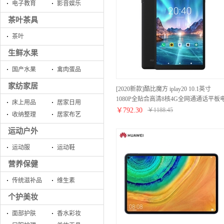
电子教育
影音娱乐
茶叶茶具
茶叶
生鲜水果
国产水果
禽肉蛋品
家纺家居
[2020新款]酷比魔方 iplay20 10.1英寸
1080P全贴合高清8核4G全网通通话平板
床上用品
居家日用
脑 前黑后黑 4G+64G
￥
792.30
￥
1188.45
收纳整理
居家布艺
运动户外
运动服
运动鞋
营养保健
传统滋补品
维生素
个护美妆
面部护肤
香水彩妆