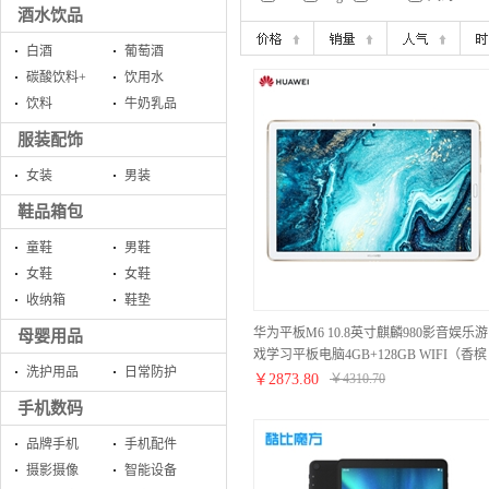
酒水饮品
白酒
葡萄酒
碳酸饮料+
饮用水
饮料
牛奶乳品
服装配饰
女装
男装
鞋品箱包
童鞋
男鞋
女鞋
女鞋
收纳箱
鞋垫
华为平板M6 10.8英寸麒麟980影音娱乐游
母婴用品
戏学习平板电脑4GB+128GB WIFI（香槟
洗护用品
日常防护
金）
￥
2873.80
￥
4310.70
手机数码
品牌手机
手机配件
摄影摄像
智能设备