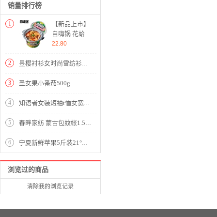
销量排行榜
1
【新品上市】
自嗨锅 花蛤
粉丝自热锅
22.80
方便即食网红
懒人速食自热
2
昱樱衬衫女时尚雪纺衫女2020年夏装新款小个子学生泡泡袖韩版潮流短袖t恤短衣服小衫上衣欧洲站衬衣女 浅绿色 此码勿拍.请拍自身对应码数
小火锅
3
圣女果小番茄500g
4
知语者女装短袖t恤女宽松体恤大码显瘦上衣2020夏季新款百搭韩版V领印花时尚纯色棉质t桖打底T恤女 8865V领白色 L《105-115斤》
5
春畔家纺 蒙古包蚊帐1.5/1.8米床双人免安装全底防摔三开门家用纹帐 神秘森林-咖 1.5x2.0米床
6
宁夏新鲜苹果5斤装21°度爆甜
浏览过的商品
清除我的浏览记录