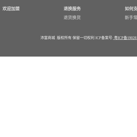
欢迎加盟
退换服务
如何
退货换货
新手
沛富商城 版权所有 保留一切权利 ICP备案号:
粤ICP备19028