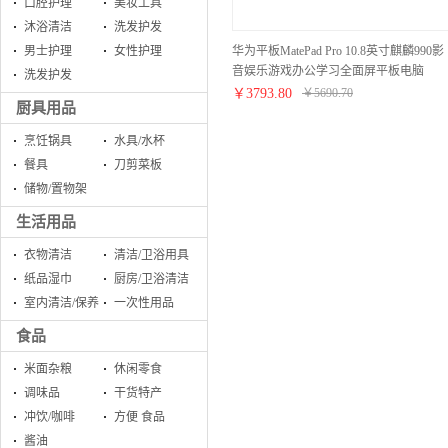
口腔护理
美妆工具
沐浴清洁
洗发护发
华为平板MatePad Pro 10.8英寸麒麟990影
男士护理
女性护理
音娱乐游戏办公学习全面屏平板电脑
洗发护发
6GB+128GB WIFI（夜阑灰）
￥
3793.80
￥
5690.70
厨具用品
烹饪锅具
水具/水杯
餐具
刀剪菜板
储物/置物架
生活用品
衣物清洁
清洁/卫浴用具
纸品湿巾
厨房/卫浴清洁
室内清洁/保养
一次性用品
食品
米面杂粮
休闲零食
调味品
干货特产
冲饮/咖啡
方便 食品
酱油