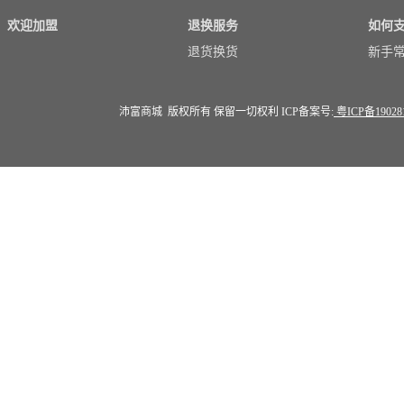
欢迎加盟
退换服务
如何
退货换货
新手
沛富商城 版权所有 保留一切权利 ICP备案号:
粤ICP备19028