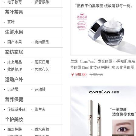
电子教育
影音娱乐
茶叶茶具
茶叶
生鲜水果
国产水果
禽肉蛋品
家纺家居
兰蔻（Lanc?me）发光眼霜 小黑瓶肌底精
床上用品
居家日用
华眼霜15ml 化妆品护肤礼盒 淡化黑眼圈
收纳整理
居家布艺
淡化眼纹
￥
598.00
￥
897.00
运动户外
运动服
运动鞋
营养保健
传统滋补品
维生素
个护美妆
面部护肤
香水彩妆