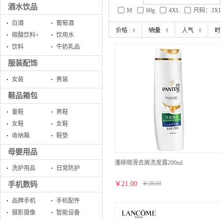
酒水饮品
M
60g
4XL
尺码：3X
白酒
葡萄酒
碳酸饮料+
饮用水
饮料
牛奶乳品
服装配饰
女装
男装
鞋品箱包
童鞋
男鞋
女鞋
女鞋
收纳箱
鞋垫
母婴用品
潘婷顺滑去屑洗发露200ml
洗护用品
日常防护
￥
21.00
￥
28.00
手机数码
品牌手机
手机配件
摄影摄像
智能设备