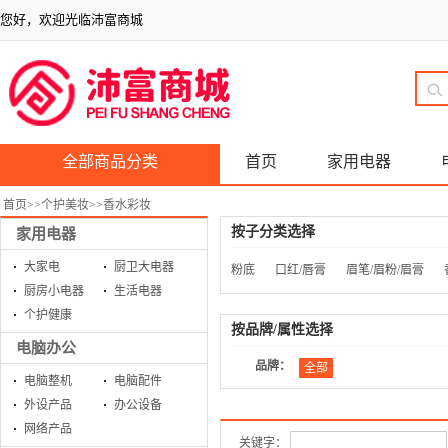
您好，欢迎光临沛富商城
全部商品分类
首页
家用电器
首页
>>
个护美妆
>>
香水彩妆
按子分类选择
家用电器
大家电
厨卫大电器
粉底
口红/唇膏
眉笔/眉粉/眉膏
厨房小电器
生活电器
个护健康
按品牌/属性选择
电脑办公
品牌：
全部
电脑整机
电脑配件
外设产品
办公设备
网络产品
关键字：