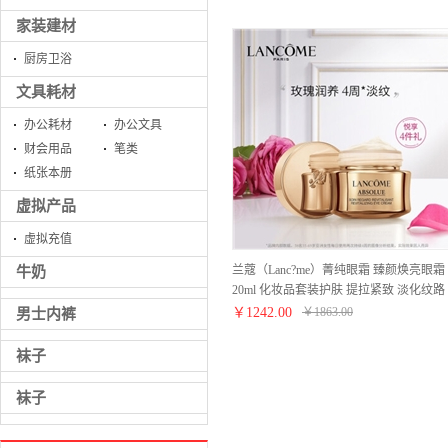
家装建材
厨房卫浴
文具耗材
办公耗材
办公文具
财会用品
笔类
纸张本册
虚拟产品
虚拟充值
兰蔻（Lanc?me）菁纯眼霜 臻颜焕亮眼霜
牛奶
20ml 化妆品套装护肤 提拉紧致 淡化纹路
礼盒
￥
1242.00
￥
1863.00
男士内裤
袜子
袜子