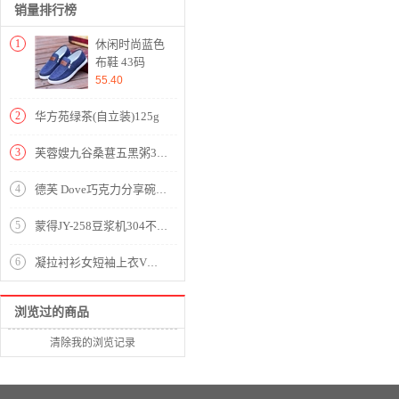
销量排行榜
1
休闲时尚蓝色
布鞋 43码
55.40
2
华方苑绿茶(自立装)125g
3
芙蓉嫂九谷桑葚五黑粥310g
4
德芙 Dove巧克力分享碗装 丝滑牛奶巧克力 婚庆糖果员工福利 252g 软糖
5
蒙得JY-258豆浆机304不锈钢【内胆304/淡绿色】
6
凝拉衬衫女短袖上衣V领气质雪纺衫2020夏季新款衬衣女韩版大码时尚职业装洋气宽松打底衫 粉色 2XL（建议130-145斤）
浏览过的商品
清除我的浏览记录