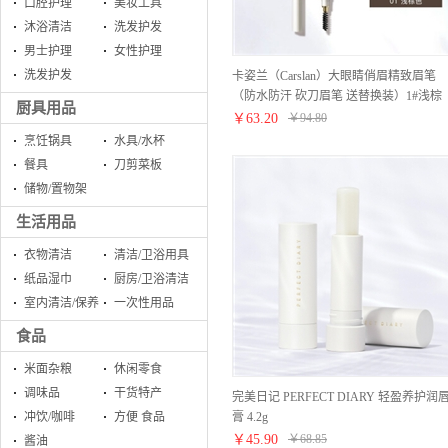
口腔护理
美妆工具
沐浴清洁
洗发护发
男士护理
女性护理
洗发护发
卡姿兰（Carslan）大眼睛俏眉精致眉笔
（防水防汗 砍刀眉笔 送替换装）1#浅棕
厨具用品
色 0.25g*2
￥
63.20
￥
94.80
烹饪锅具
水具/水杯
餐具
刀剪菜板
储物/置物架
生活用品
衣物清洁
清洁/卫浴用具
纸品湿巾
厨房/卫浴清洁
室内清洁/保养
一次性用品
食品
米面杂粮
休闲零食
调味品
干货特产
完美日记 PERFECT DIARY 轻盈养护润
膏 4.2g
冲饮/咖啡
方便 食品
￥
45.90
￥
68.85
酱油