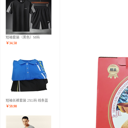
短袖套装（黑色）M码
￥
34.50
短袖长裤套装 2XL码 线条蓝
￥
59.90