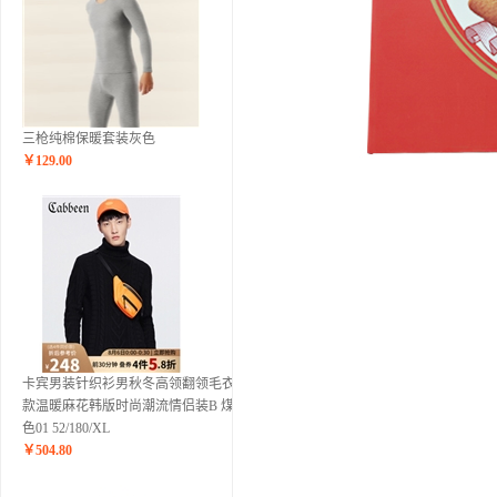
三枪纯棉保暖套装灰色
￥
129.00
卡宾男装针织衫男秋冬高领翻领毛衣新
款温暖麻花韩版时尚潮流情侣装B 煤黑
色01 52/180/XL
￥
504.80