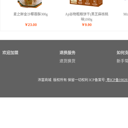
麦之鲜金沙椰蓉酥300g
Aji谷物粗粮饼干(黑芝麻核桃
M
味)160g
￥
23.00
￥
9.90
欢迎加盟
退换服务
如何
退货换货
新手
沛富商城 版权所有 保留一切权利 ICP备案号:
粤ICP备19028