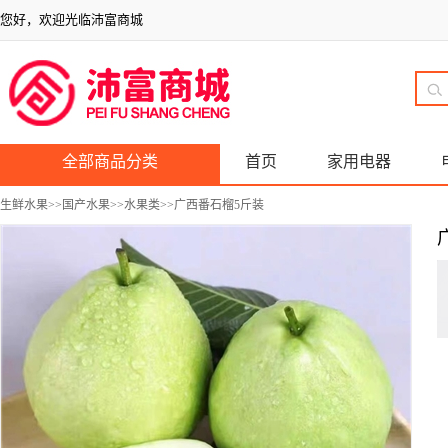
您好，欢迎光临沛富商城
全部商品分类
首页
家用电器
生鲜水果
>>
国产水果
>>
水果类
>>广西番石榴5斤装