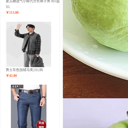
复古磨透气小脚九分长裤子男 803蓝色
XL
￥
113.80
男士灰色加绒马夹2XL码
￥
42.00