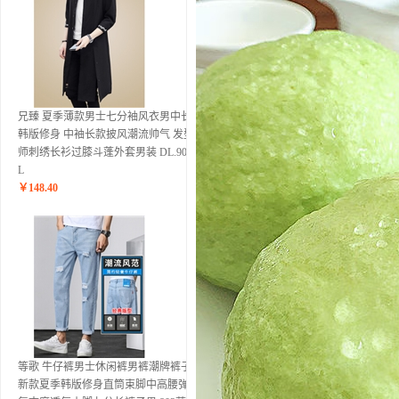
兄臻 夏季薄款男士七分袖风衣男中长款
韩版修身 中袖长款披风潮流帅气 发型
师刺绣长衫过膝斗蓬外套男装 DL.902黑
L
￥
148.40
等歌 牛仔裤男士休闲裤男裤潮牌裤子男
新款夏季韩版修身直筒束脚中高腰弹力