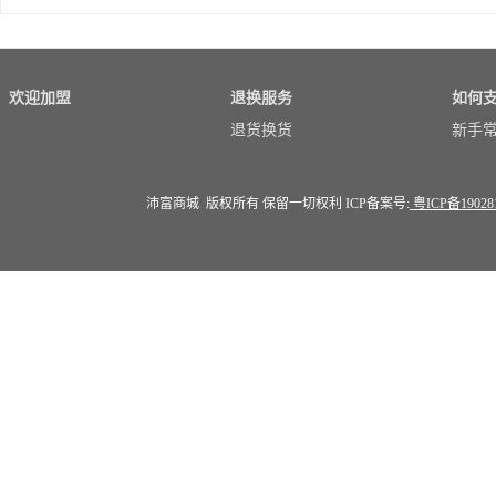
欢迎加盟
退换服务
如何
退货换货
新手
沛富商城 版权所有 保留一切权利 ICP备案号:
粤ICP备19028