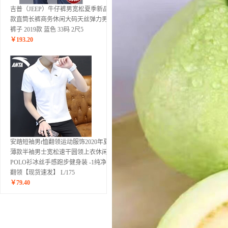
吉普（JEEP）牛仔裤男宽松夏季新品薄
款直筒长裤商务休闲大码天丝弹力男士
裤子 2019款 蓝色 33码 2尺5
￥
193.20
安踏短袖男t恤翻领运动服饰2020年夏季
薄款半袖男士宽松速干圆领上衣休闲
POLO衫冰丝手感跑步健身装 -1纯净白-
翻领【现货速发】 L/175
￥
79.40