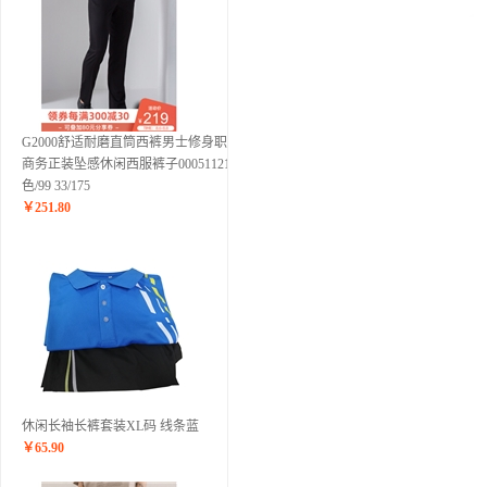
G2000舒适耐磨直筒西裤男士修身职业
商务正装坠感休闲西服裤子00051121 黑
色/99 33/175
￥
251.80
休闲长袖长裤套装XL码 线条蓝
￥
65.90