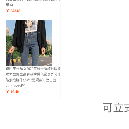
黑 M
￥
1378.80
得听牛仔裤女2020年秋季新款韩版修身
弹力显瘦显高春秋季黑色紧身九分小脚
破洞高腰牛仔裤 (常规款）复古蓝
27（86-95斤）
￥
102.40