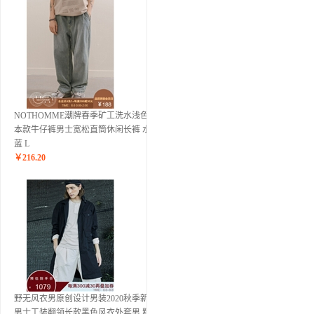
NOTHOMME潮牌春季矿工洗水浅色基
本款牛仔裤男士宽松直筒休闲长裤 水洗
蓝 L
￥
216.20
野无风衣男原创设计男装2020秋季新款
男士工装翻领长款黑色风衣外套男 粗粝