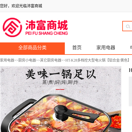
您好，欢迎光临沛富商城
全部商品分类
首页
家用电器
家用电器
>>
厨房小电器
>>
其它厨房电器
>>HT-K28多档控大型电火锅【铝合金/黄色】