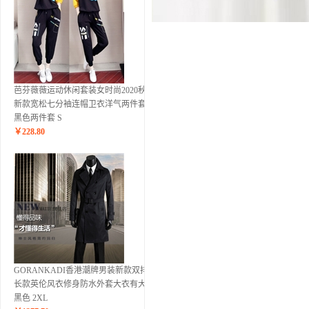
芭芬薇薇运动休闲套装女时尚2020秋季
新款宽松七分袖连帽卫衣洋气两件套潮
黑色两件套 S
￥
228.80
GORANKADI香港潮牌男装新款双排扣
长款英伦风衣修身防水外套大衣有大码
黑色 2XL