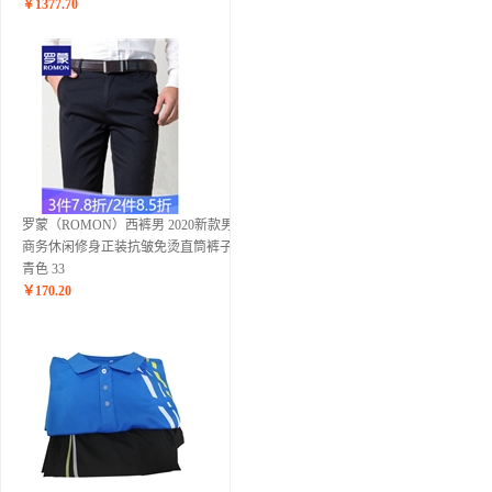
￥
1377.70
罗蒙（ROMON）西裤男 2020新款男士
商务休闲修身正装抗皱免烫直筒裤子 藏
青色 33
￥
170.20