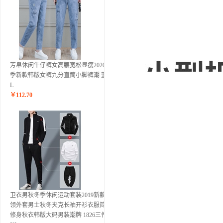
芳帛休闲牛仔裤女高腰宽松显瘦2020夏
季新款韩版女裤九分直筒小脚裤潮 蓝色
L
￥
112.70
卫衣男秋冬季休闲运动套装2019新款立
领外套男士秋冬夹克长袖开衫衣服简约
修身秋衣韩版大码男装潮牌 1826三件套