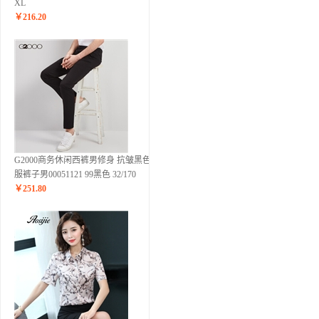
XL
￥
216.20
G2000商务休闲西裤男修身 抗皱黑色西
服裤子男00051121 99黑色 32/170
￥
251.80