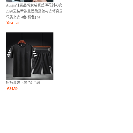
Aosijie轻奢品牌女装真丝碎花衬衫女
2020夏装新款重磅桑蚕丝衬衣修身显瘦
气质上衣 4色(粉色) M
￥
641.70
短袖套装（黑色）L码
￥
34.50