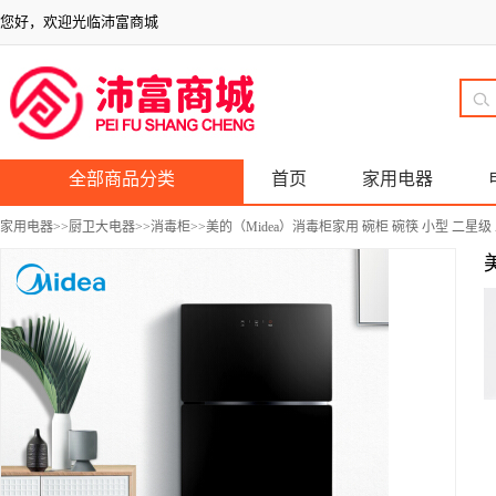
您好，欢迎光临沛富商城
全部商品分类
首页
家用电器
家用电器
>>
厨卫大电器
>>
消毒柜
>>美的（Midea）消毒柜家用 碗柜 碗筷 小型 二星级 