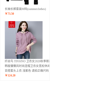
长袖长裤套装M码(summerclothes)
￥
73.50
纤丝鸟 TINSINO 卫衣女2020秋季新款
韩版慵懒风时尚连帽卫衣女宽松休闲ins
百搭套头上衣 浅紫色 请拍正确尺码
￥
124.20