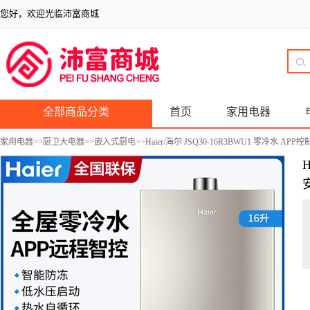
您好，欢迎光临沛富商城
全部商品分类
首页
家用电器
家用电器
>>
厨卫大电器
>>
嵌入式厨电
>>Haier/海尔 JSQ30-16R3BWU1 零冷水