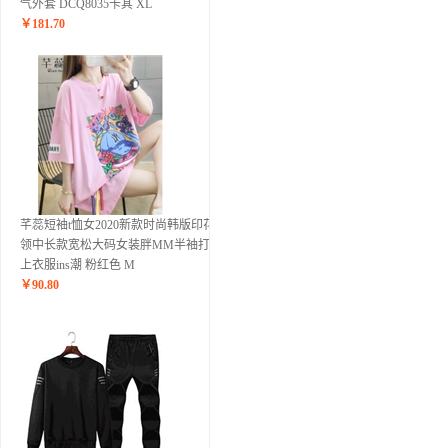
气外套 DCQ8035卡其 XL
￥
181.70
芊蕊短袖t恤女2020新款时尚韩版印花圆
领中长款宽松大码女装胖MM半袖打底
上衣服ins潮 粉红色 M
￥
90.80