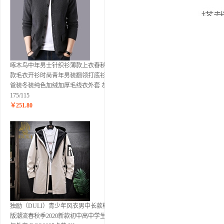
啄木鸟中年男士针织衫薄款上衣春秋新
款毛衣开衫时尚青年男装翻领打底衫爸
爸装冬装纯色加绒加厚毛线衣外套 灰色
175/115
￥
251.80
独励（DULI）青少年风衣男中长款韩
版潮流春秋季2020新款初中高中学生帅