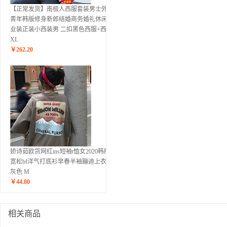
【正常发货】南极人西服套装男士外套
青年韩版修身新郎结婚商务婚礼休闲职
业装正装小西装男 二扣黑色西服+西裤..
XL
￥
262.20
娇诗茹欧货网红ins短袖t恤女2020韩版
宽松bf洋气打底衫早春半袖蹦迪上衣 深
灰色 M
￥
44.80