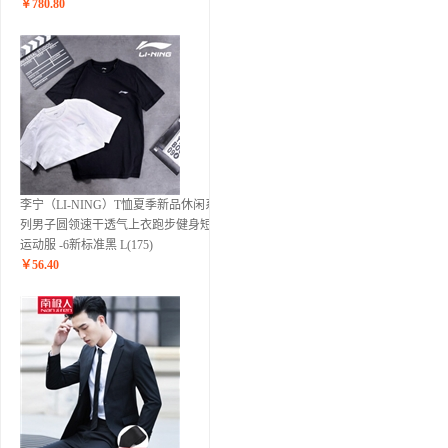
￥
780.80
李宁（LI-NING）T恤夏季新品休闲系
列男子圆领速干透气上衣跑步健身短袖
运动服 -6新标准黑 L(175)
￥
56.40