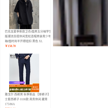
巴克龙夏季新款卫衣t恤男五分袖学生韩
版潮流百搭休闲宽松连帽男装青少年短
袖t恤时尚半开襟纽扣 黑色 XL
￥
158.70
雅戈尔 西裤男 秋季新品 【单裤子】男
士套西裤子 0100款 商务休闲 藏青
175/86A