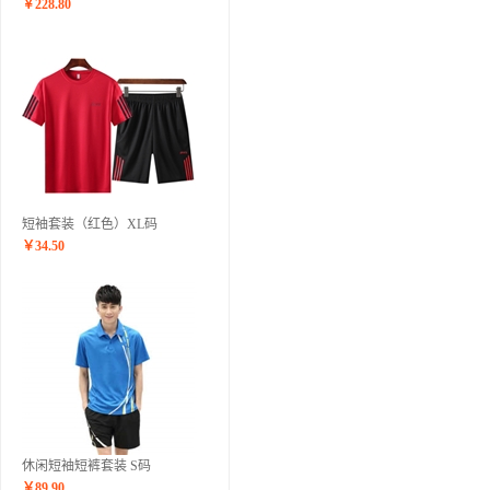
￥
228.80
短袖套装（红色）XL码
￥
34.50
休闲短袖短裤套装 S码
￥
89.90