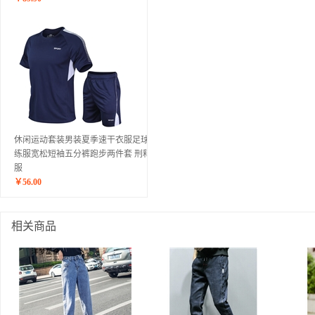
休闲运动套装男装夏季速干衣服足球训
练服宽松短袖五分裤跑步两件套 刑释夏
服
￥
56.00