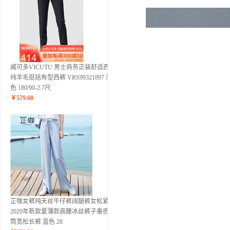
威可多VICUTU 男士商务正装舒适西裤
纯羊毛挺括有型西裤 VRS99321897 黑
色 180/90-2.7尺
￥
579.60
芷咖女裤纯天丝牛仔裤阔腿裤女松紧腰
2020年新款夏薄款高腰冰丝裤子垂感直
筒宽松长裤 蓝色 28