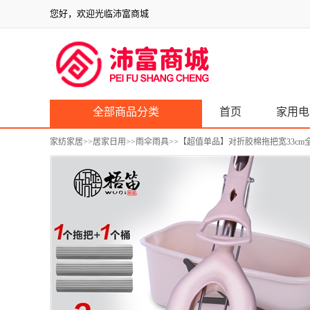
您好，欢迎光临沛富商城
全部商品分类
首页
家用电
家纺家居
>>
居家日用
>>
雨伞雨具
>>【超值单品】对折胶棉拖把宽33cm全长