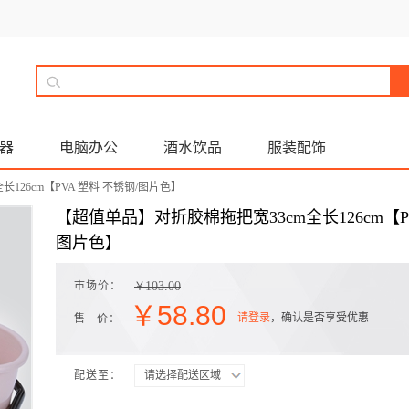
器
电脑办公
酒水饮品
服装配饰
126cm【PVA 塑料 不锈钢/图片色】
【超值单品】对折胶棉拖把宽33cm全长126cm【PV
图片色】
市场价：
103.00
￥
￥
58.80
请登录
，确认是否享受优惠
售 价：
配送至：
请选择配送区域