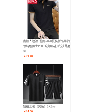
南极人短袖T恤男2020夏装新品半袖翻
领纯色男士POLO衫男装打底衫 黑色
XL
￥
79.40
短袖套装（黑色）3XL码
￥
34.50