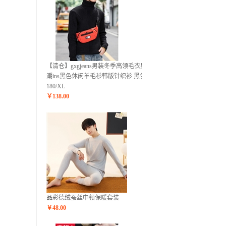
【清仓】gxgjeans男装冬季高领毛衣男
潮ins黑色休闲羊毛衫韩版针织衫 黑色
180/XL
￥
138.00
品彩德绒蚕丝中领保暖套装
￥
48.00