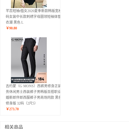
芊蕊短袖t恤女2020夏季新款韩版宽松大
码女装中长款刺绣字母圆领短袖体恤上
衣潮 黑色 L
￥
90.80
吉约蒙（G·MONS）西裤男修身正装商
务休闲男士西装裤子男韩版百搭职业结
婚新郎伴郎西服裤子男商场同款 黑色-
修身版 32码（2尺5）
￥
273.70