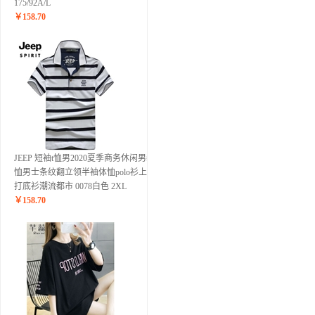
175/92A/L
￥
158.70
JEEP 短袖t恤男2020夏季商务休闲男装T
恤男士条纹翻立领半袖体恤polo衫上衣
打底衫潮流都市 0078白色 2XL
￥
158.70