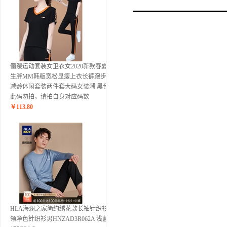
俪缨运动套装女卫衣女2020新款春夏学
生胖MM韩版宽松显瘦上衣长裤跑步服
减龄休闲套装两件套大码女装潮 黑色
此码勿拍，请拍自身对应码数
￥
113.80
HLA海澜之家简约绣花款长袖针织衫圆
领净色针织衫男HNZAD3R062A 浅蓝62