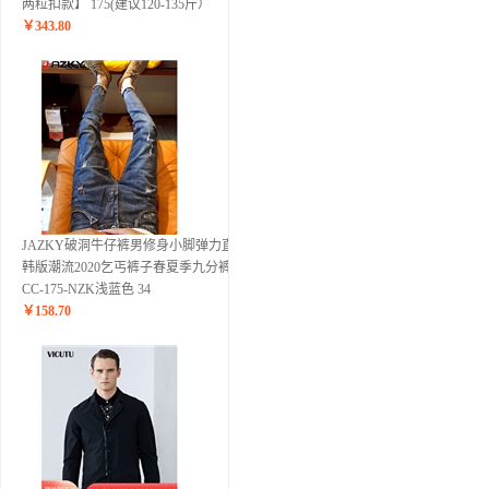
两粒扣款】 175(建议120-135斤）
￥
343.80
JAZKY破洞牛仔裤男修身小脚弹力直筒
韩版潮流2020乞丐裤子春夏季九分裤
CC-175-NZK浅蓝色 34
￥
158.70