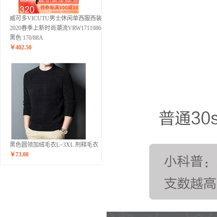
威可多VICUTU男士休闲单西服西装
2020春季上新时尚潮流VRW17119867
黑色 170/88A
￥
402.50
黑色圆领加绒毛衣L~3XL 刑释毛衣
￥
73.00