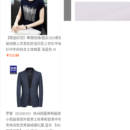
【精选好货】晞薇短袖t恤女2020新款夏
装纯棉上衣宽松舒适印花上衣衫半袖小
衫中年妈妈女士体桖夏 深蓝色 M
￥
113.80
罗蒙（ROMON）休闲西服男韩版修身
小西装单西外套男士秋季新款青中年商
务休闲免烫男装结婚礼服 蓝灰 【9823