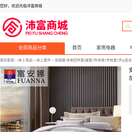
您好，欢迎光临沛富商城
全部商品分类
首页
家用电器
家纺家居
>>
床上用品
>>
床上套件
>>安妮娜 床单四件套(被套1件床单1件枕套2件)(适合