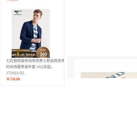
七匹狼西装休闲单西男士新品商务休闲
时尚西服男装外套 102(深蓝)
175/92A/XL
￥
550.80