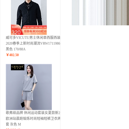
威可多VICUTU男士休闲单西服西装
2020春季上新时尚潮流VRW17119867
黑色 170/88A
￥
402.50
歌弗娅品牌 休闲运动套装女夏款新2020
欧洲站晨跑锻炼时尚短袖短裤卫衣两件
套 灰色 M