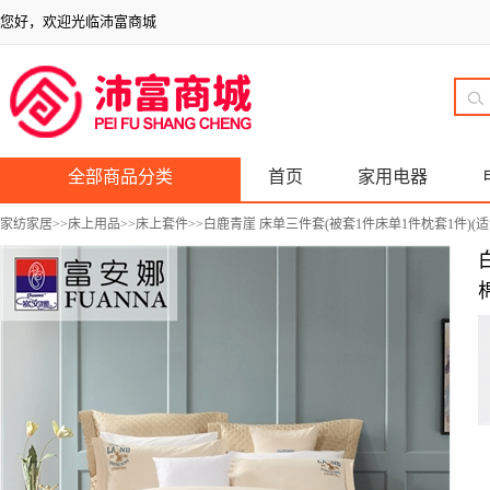
您好，欢迎光临沛富商城
全部商品分类
首页
家用电器
家纺家居
>>
床上用品
>>
床上套件
>>白鹿青崖 床单三件套(被套1件床单1件枕套1件)(适