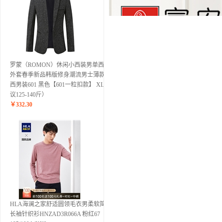
罗蒙（ROMON）休闲小西装男单西服
外套春季新品韩版修身潮流男士薄款便
西男装601 黑色【601一粒扣款】 XL(建
议125-140斤）
￥
332.30
HLA海澜之家舒适圆领毛衣男柔软简约
长袖针织衫HNZAD3R066A 粉红67