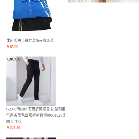
休闲长袖长裤套装S码 线条蓝
￥
65.90
G2000简约休闲西裤男修身 抗皱耐磨透
气商务黑色西服裤男直筒00051021 黑色
99 34/175
￥
228.80