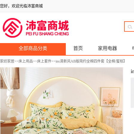
您好，欢迎光临沛富商城
全部商品分类
首页
家用电器
家纺家居
>>
床上用品
>>
床上套件
>>ins清新风AB版简约全棉四件套【全棉/蜜桔】