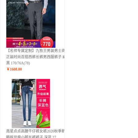
【名师专属定制】九牧王男装男士商务
正装时尚百搭西裤长裤男西服裤子 幽灵
黑 170/76A(78)
￥
1608.80
南星点点高腰牛仔裤女裤2020秋季新款
韩版显瘦小脚长裤裤子 深蓝 27