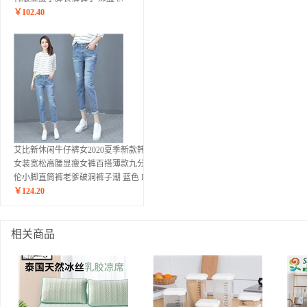
￥
102.40
艾比新休闲牛仔裤女2020夏季新款韩版
女装宽松高腰显瘦女裤百搭薄款九分哈
伦小脚直筒裤老爹破洞裤子潮 蓝色 L
￥
124.20