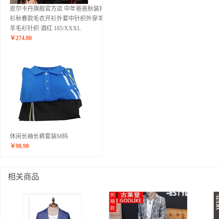
皮尔卡丹旗舰官方店 中年爸爸秋装打底
衫秋春款毛衣开衫外套中针织外穿羊绒
羊毛衫针织 酒红 185/XXXL
￥
274.80
休闲长袖长裤套装M码
￥
98.90