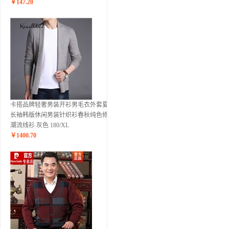
￥
147.20
卡搭品牌轻奢男装开衫男毛衣外套夏季
长袖韩版休闲男装针织衫春秋纯色修身
潮流线衫 灰色 180/XL
￥
1400.70