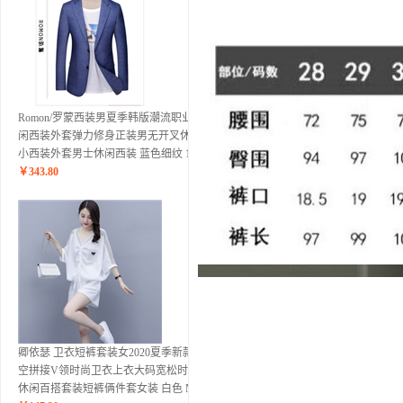
Romon/罗蒙西装男夏季韩版潮流职业休
闲西装外套弹力修身正装男无开叉休闲
小西装外套男士休闲西装 蓝色细纹 180
￥
343.80
卿依瑟 卫衣短裤套装女2020夏季新款镂
空拼接V领时尚卫衣上衣大码宽松时尚
休闲百搭套装短裤俩件套女装 白色 M