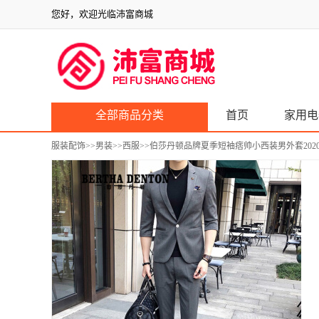
您好，欢迎光临沛富商城
全部商品分类
首页
家用电
服装配饰
>>
男装
>>
西服
>>伯莎丹顿品牌夏季短袖痞帅小西装男外套202