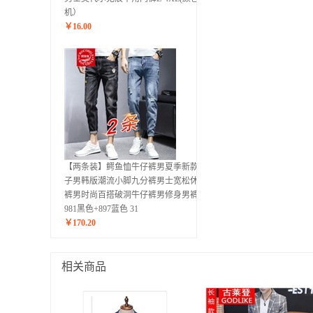
机）
￥
16.00
【两条装】鳄鱼恤牛仔裤男夏季新款裤
子男韩版潮流小脚九分裤男士宽松休闲
裤男时尚百搭破洞牛仔裤男修身男裤
981黑色+897蓝色 31
￥
170.20
相关商品