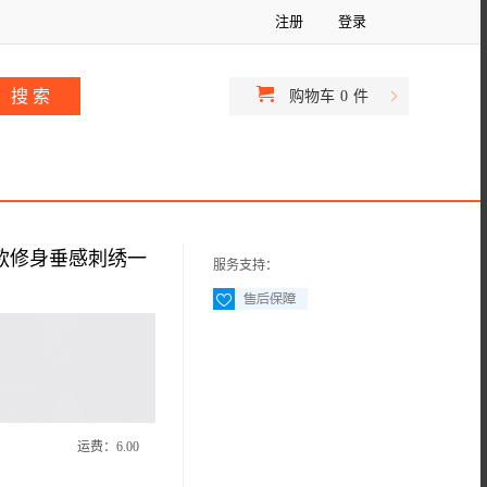
注册
登录
购物车
0
件
新款修身垂感刺绣一
服务支持：
运费：
6.00