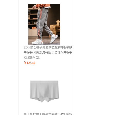
ED.HD长裤子男夏季宽松裤牛仔裤男士
牛仔裤时尚潮流韩版男装休闲牛仔裤
K18灰色 XL
￥
125.40
男士莫代尔无痕平角内裤L-4XL(颜色随