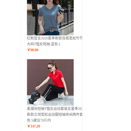
红粉宣言2020夏季新款百搭宽松竹节棉
大码T恤女短袖 蓝色 L
￥
90.80
麦潮尚短袖T恤女运动套装女夏季2020
新款立领宽松运动服短袖休闲两件套 红
色 S建议70斤内
￥
147.20