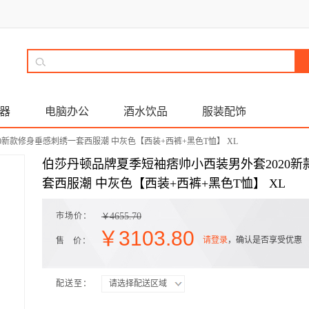
器
电脑办公
酒水饮品
服装配饰
0新款修身垂感刺绣一套西服潮 中灰色【西装+西裤+黑色T恤】 XL
伯莎丹顿品牌夏季短袖痞帅小西装男外套2020
套西服潮 中灰色【西装+西裤+黑色T恤】 XL
市场价：
4655.70
￥
￥
3103.80
请登录
，确认是否享受优惠
售 价：
配送至：
请选择配送区域