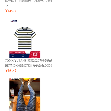
裤长裤子 【009蓝色+021黑色】2条装
32
￥
135.70
TOMMY JEANS 男装2020春季短袖针
织T恤 DM0DM07834 多色条纹0CD M
￥
394.40