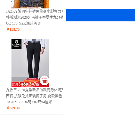
JAZKY破洞牛仔裤男修身小脚弹力直筒
韩版潮流2020乞丐裤子春夏季九分裤
CC-175-NZK浅蓝色 34
￥
158.70
九牧王 2020夏季新品薄款商务休闲宽松
西裤 抗皱免烫正装裤子男 夏款黑色
TA2021333 36码2.82尺94厘米
￥
309.30