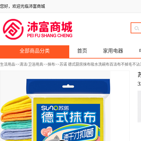
您好，欢迎光临沛富商城
全部商品分类
首页
家用电器
生活用品
>>
清洁/卫浴用具
>>
抹布
>>苏诺 德式厨房抹布吸水洗碗布百洁布不掉毛不沾油家