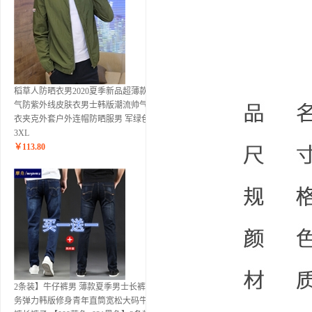
稻草人防晒衣男2020夏季新品超薄款透
气防紫外线皮肤衣男士韩版潮流帅气风
衣夹克外套户外连帽防晒服男 军绿色
3XL
￥
113.80
2条装】牛仔裤男 薄款夏季男士长裤商
务弹力韩版修身青年直筒宽松大码牛仔