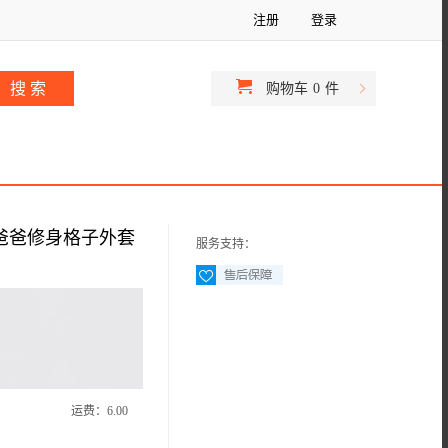
注册
登录
购物车
0
件
闲爸爸修身格子外套
服务支持：
运费：
6.00