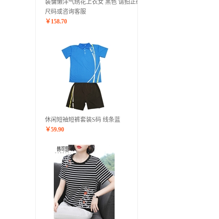
装慵懒洋气绣花上衣女 黑色 请拍正确
尺码或咨询客服
￥
158.70
休闲短袖短裤套装S码 线条蓝
￥
59.90