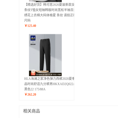
【精选好货】韩可思2020夏装新款女士
条纹T恤女短袖韩版时尚宽松半袖百搭
绣花上衣棉大码体桖夏 条纹 请拍正确
尺码
￥
125.40
HLA海澜之家净色弹力西裤2020夏季新
品时尚舒适九分裤男HKXAD2Q022A
黑色22 175/88A
￥
262.20