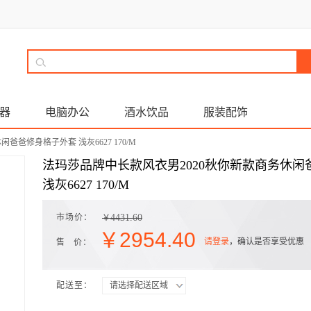
器
电脑办公
酒水饮品
服装配饰
爸爸修身格子外套 浅灰6627 170/M
法玛莎品牌中长款风衣男2020秋你新款商务休
浅灰6627 170/M
市场价：
4431.60
￥
￥
2954.40
请登录
，确认是否享受优惠
售 价：
配送至：
请选择配送区域