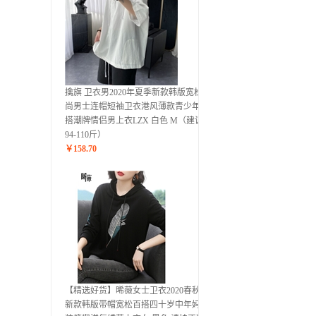
擒旗 卫衣男2020年夏季新款韩版宽松时
尚男士连帽短袖卫衣港风薄款青少年百
搭潮牌情侣男上衣LZX 白色 M（建议
94-110斤）
￥
158.70
【精选好货】晞薇女士卫衣2020春秋季
新款韩版带帽宽松百搭四十岁中年妈妈