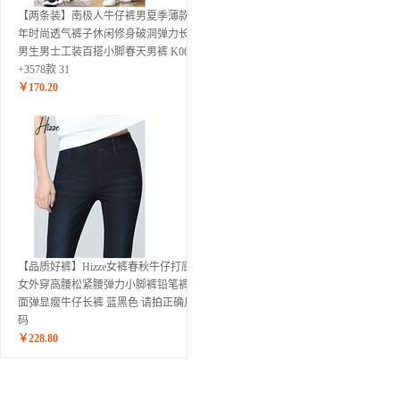
【两条装】南极人牛仔裤男夏季薄款青
年时尚透气裤子休闲修身破洞弹力长裤
男生男士工装百搭小脚春天男裤 K06款
+3578款 31
￥
170.20
【品质好裤】Hizze女裤春秋牛仔打底裤
女外穿高腰松紧腰弹力小脚裤铅笔裤四
面弹显瘦牛仔长裤 蓝黑色 请拍正确尺
码
￥
228.80