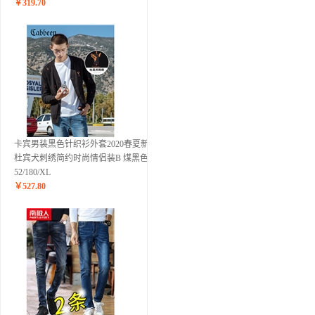
￥
319.70
卡宾男装黑色针织衫外套2020春夏新款
杜宾犬刺绣简约时尚情侣装B 煤黑色01
52/180/XL
￥
527.80