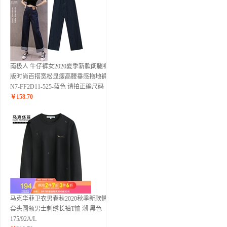
南极人 牛仔裤女2020夏季新款阔腿裤韩
版时尚百搭宽松显瘦高腰垂感拖地裤子
N7-FF2D11-525-蓝色 请拍正确尺码
￥
158.70
马克华菲卫衣男春秋2020秋季新款情侣
套头圆领男士刺绣长袖T恤 潮 黑色
175/92A/L