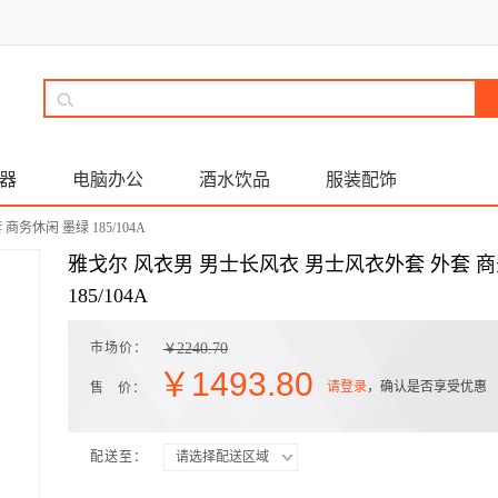
器
电脑办公
酒水饮品
服装配饰
务休闲 墨绿 185/104A
雅戈尔 风衣男 男士长风衣 男士风衣外套 外套 
185/104A
市场价：
2240.70
￥
￥
1493.80
请登录
，确认是否享受优惠
售 价：
配送至：
请选择配送区域