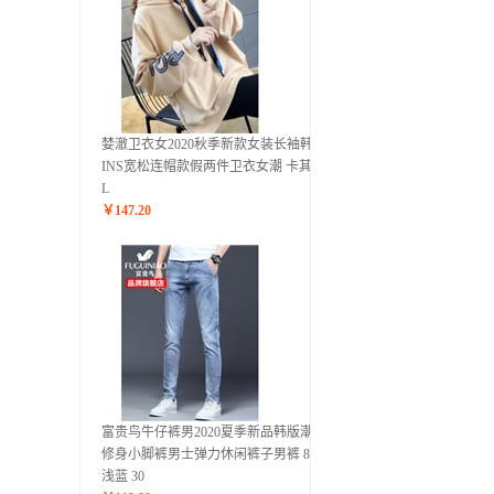
婪澈卫衣女2020秋季新款女装长袖韩版
INS宽松连帽款假两件卫衣女潮 卡其色
L
￥
147.20
富贵鸟牛仔裤男2020夏季新品韩版潮流
修身小脚裤男士弹力休闲裤子男裤 8605
浅蓝 30