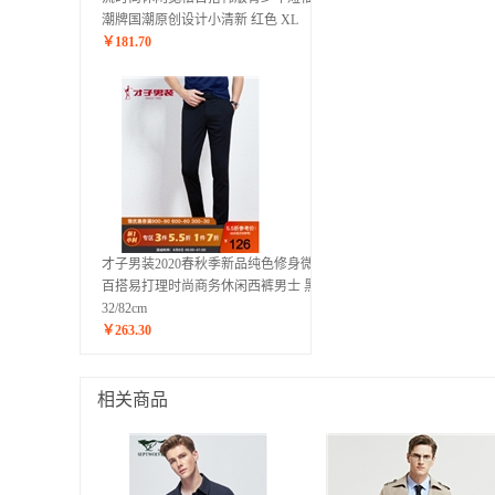
潮牌国潮原创设计小清新 红色 XL
￥
181.70
才子男装2020春秋季新品纯色修身微弹
百搭易打理时尚商务休闲西裤男士 黑色
32/82cm
￥
263.30
相关商品