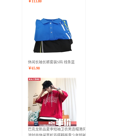
￥
113.80
休闲长袖长裤套装S码 线条蓝
￥
65.90
巴克龙新品夏季短袖卫衣男连帽港风潮
流时尚休闲宽松百搭韩版青少年短袖t恤