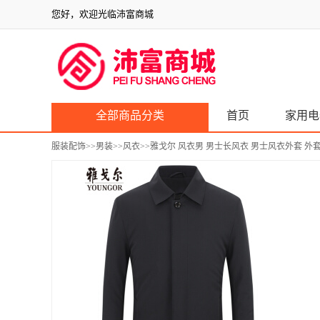
您好，欢迎光临沛富商城
全部商品分类
首页
家用电
服装配饰
>>
男装
>>
风衣
>>雅戈尔 风衣男 男士长风衣 男士风衣外套 外套 商