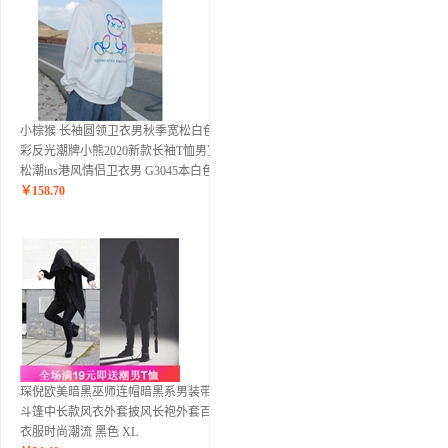
小棕猴 长袖圆领卫衣男秋季宽松白色炫
彩反光潮牌小熊2020新款长袖T恤男宽
松潮ins港风情侣卫衣男 G3045本白色 L
￥
158.70
琛倪欧美暗黑巫师连帽暗黑系男装带帽
斗篷中长款风衣外套披风长袍外套百搭
衣服时尚潮流 黑色 XL