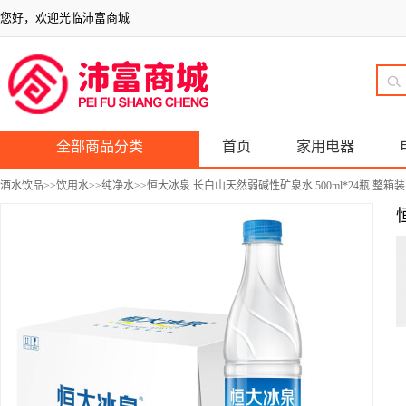
您好，欢迎光临沛富商城
全部商品分类
首页
家用电器
酒水饮品
>>
饮用水
>>
纯净水
>>恒大冰泉 长白山天然弱碱性矿泉水 500ml*24瓶 整箱