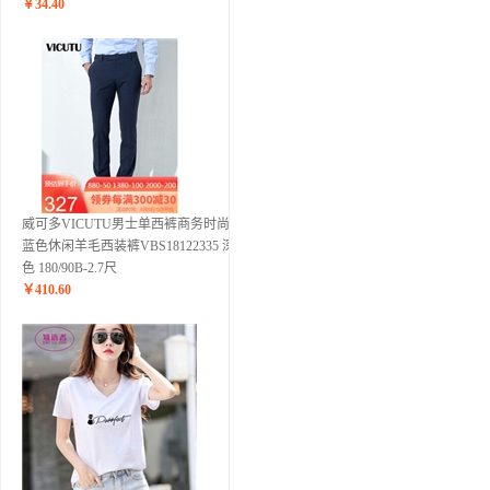
￥
34.40
威可多VICUTU男士单西裤商务时尚深
蓝色休闲羊毛西装裤VBS18122335 深蓝
色 180/90B-2.7尺
￥
410.60