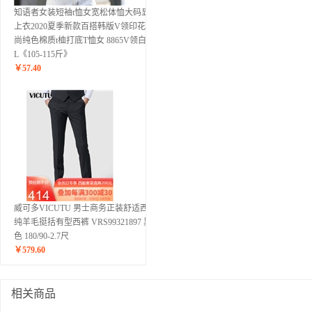
知语者女装短袖t恤女宽松体恤大码显瘦
上衣2020夏季新款百搭韩版V领印花时
尚纯色棉质t桖打底T恤女 8865V领白色
L《105-115斤》
￥
57.40
威可多VICUTU 男士商务正装舒适西裤
纯羊毛挺括有型西裤 VRS99321897 黑
色 180/90-2.7尺
￥
579.60