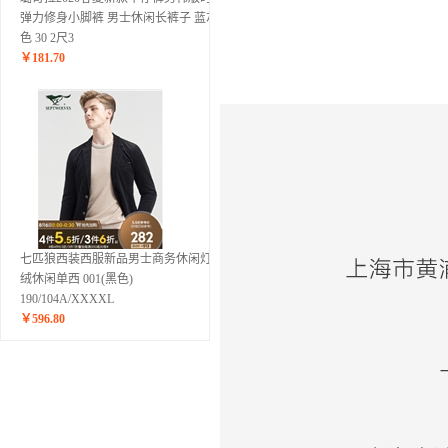
弹力修身小脚裤 男士休闲长裤子 蓝灰
色 30 2尺3
￥
181.70
七匹狼西装西服新品男士商务休闲灯芯
绒休闲单西 001(黑色)
190/104A/XXXXL
￥
596.80