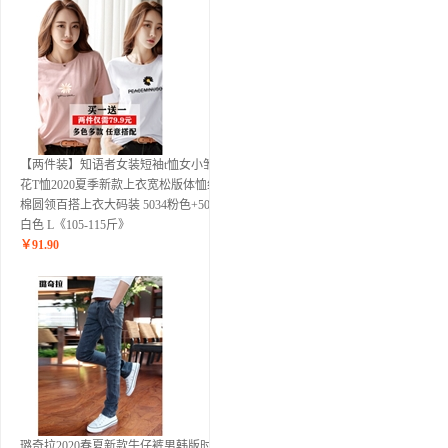
【两件装】知语者女装短袖t恤女小雏菊
花T恤2020夏季新款上衣宽松版体恤纯
棉圆领百搭上衣大码装 5034粉色+5028
白色 L《105-115斤》
￥
91.90
璐奇拉2020春夏新款牛仔裤男韩版时尚