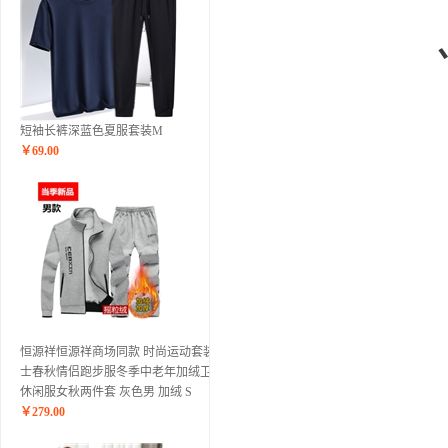
短袖长裤深蓝色夏服套装M
￥
69.00
恒源祥恒源祥商场同款 时尚运动套装男
士春秋情侣跑步服冬季中老年加绒卫衣
休闲服女秋两件套 灰色男 加绒 S
￥
279.00