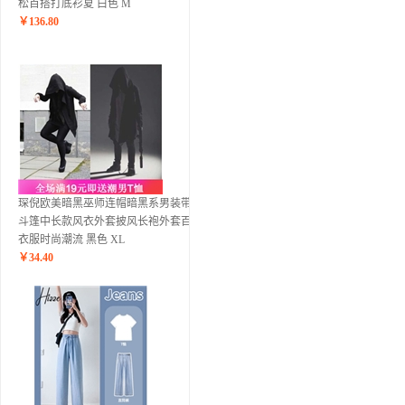
松百搭打底衫夏 白色 M
￥
136.80
琛倪欧美暗黑巫师连帽暗黑系男装带帽
斗篷中长款风衣外套披风长袍外套百搭
衣服时尚潮流 黑色 XL
￥
34.40