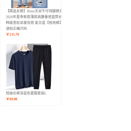
【精选女裤】Hizze天丝牛仔阔腿裤女裤
2020年夏季新款薄款高腰垂感直筒长裤
韩版宽松显瘦百搭 复古蓝【拖地裤】
请拍正确尺码
￥
135.70
短袖长裤深蓝色夏服套装L
￥
69.00