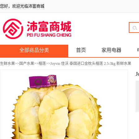
您好，欢迎光临沛富商城
全部商品分类
首页
家用电器
生鲜水果
>>
国产水果
>>
榴莲
>>Joyvio 佳沃 泰国进口金枕头榴莲 2.5-3kg 新鲜水果