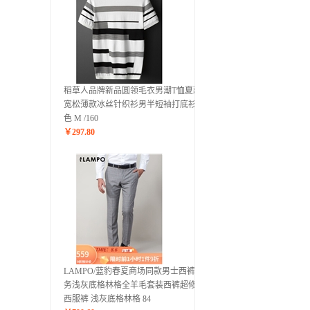
稻草人品牌新品圆领毛衣男潮T恤夏款
宽松薄款冰丝针织衫男半短袖打底衫 白
色 M /160
￥
297.80
LAMPO/蓝豹春夏商场同款男士西裤商
务浅灰底格林格全羊毛套装西裤超修身
西服裤 浅灰底格林格 84