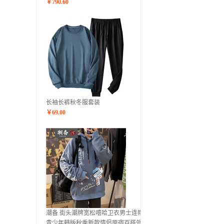
￥
790.60
长袖长裤秋冬服套装
￥
69.00
潮备 街头潮牌宽松嘻哈卫衣男士连帽衫
青少年韩版秋季新款情侣原宿百搭外套