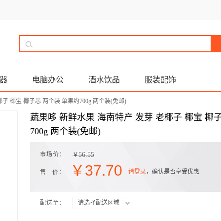
器
电脑办公
酒水饮品
服装配饰
子 椰宝 椰子芯 两个装 单果约700g 两个装(免邮)
蔬果哆 新鲜水果 海南特产 发芽 老椰子 椰宝 椰
700g 两个装(免邮)
市场价：
56.55
￥
￥
37.70
请登录
，确认是否享受优惠
售 价：
配送至：
请选择配送区域