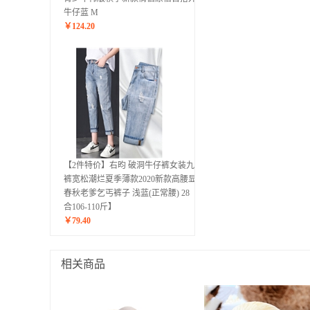
牛仔蓝 M
￥
124.20
【2件特价】右昀 破洞牛仔裤女装九分
裤宽松潮烂夏季薄款2020新款高腰显瘦
春秋老爹乞丐裤子 浅蓝(正常腰) 28【适
合106-110斤】
￥
79.40
相关商品