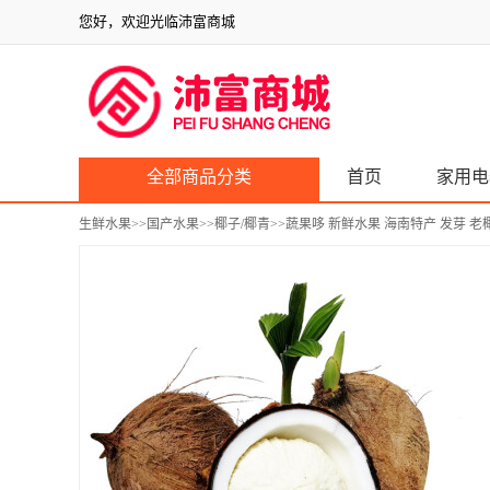
您好，欢迎光临沛富商城
全部商品分类
首页
家用电
生鲜水果
>>
国产水果
>>
椰子/椰青
>>蔬果哆 新鲜水果 海南特产 发芽 老椰