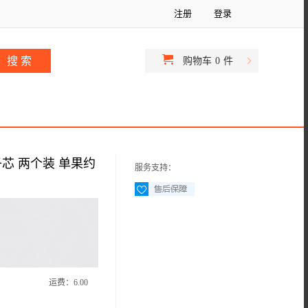
注册
登录
购物车
0
件
子芯 两个装 单果约
服务支持：
运费：
6.00