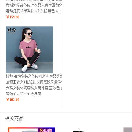
尚潮流修身休闲上衣夏天青年圆领体恤
运动打底衫半截袖T桖衣服 黑色 XL
￥
159.80
梓龄 运动套装女休闲裤女2020夏季新款
圆领卫衣女T恤短袖长裤宽松显瘦洋气
大码女装休闲套装女两件套 豆沙色 此
码勿拍，请拍对应尺码
￥
102.40