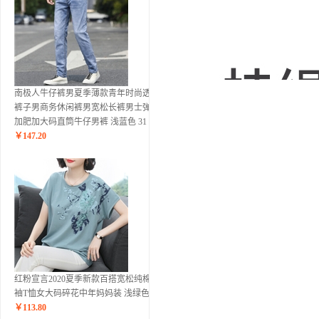
南极人牛仔裤男夏季薄款青年时尚透气
裤子男商务休闲裤男宽松长裤男士弹力
加肥加大码直筒牛仔男裤 浅蓝色 31
￥
147.20
红粉宣言2020夏季新款百搭宽松纯棉短
袖T恤女大码碎花中年妈妈装 浅绿色 L
￥
113.80