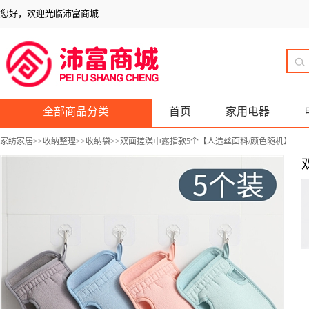
您好，欢迎光临沛富商城
全部商品分类
首页
家用电器
家纺家居
>>
收纳整理
>>
收纳袋
>>双面搓澡巾露指款5个【人造丝面料/颜色随机】