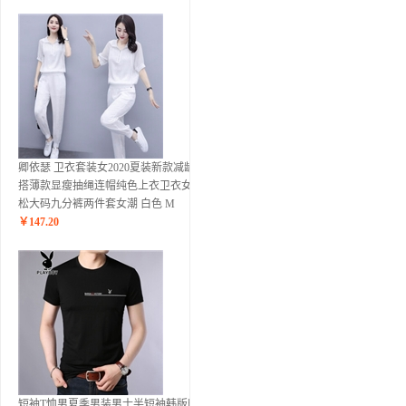
卿依瑟 卫衣套装女2020夏装新款减龄百
搭薄款显瘦抽绳连帽纯色上衣卫衣女宽
松大码九分裤两件套女潮 白色 M
￥
147.20
短袖T恤男夏季男装男士半短袖韩版时