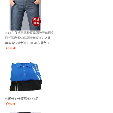
JEEP牛仔裤男宽松夏季薄款天丝修身直
筒长裤商务休闲高腰大码弹力冰丝中老
年爸爸装男士裤子 J8041灰蓝色 33
￥
171.40
休闲长袖长裤套装XXL码
￥
98.90