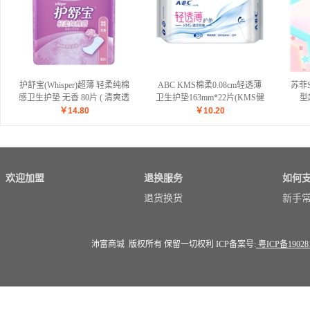
护舒宝(Whisper)超薄 轻柔纯棉
ABC KMS棉柔0.08cm轻透薄
苏菲
感卫生护垫 无香 80片 ( 清爽透
卫生护垫163mm*22片(KMS健
型
气)
康配方) (干爽舒适 轻薄透气)
￥
14.80
￥
10.20
新老包装随机
欢迎加盟
退换服务
如何
退货换货
新手
沛富商城 版权所有 保留一切权利 ICP备案号:
粤ICP备19028