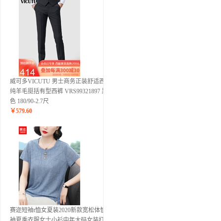
威可多VICUTU 男士商务正装舒适西裤
纯羊毛挺括有型西裤 VRS99321897 黑
色 180/90-2.7尺
￥
579.60
赛迩短袖t恤女夏装2020新款宽松体恤半
袖夏季衣服女士小衫中年大码女装打底