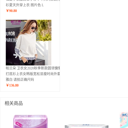
衫夏天外穿上衣 图片色 L
￥
90.80
帕兰朵 卫衣女2020秋季新款圆领慵懒风
打底衫上衣女韩版宽松显瘦时尚外套 典
雅白 请拍正确尺码
￥
136.80
相关商品