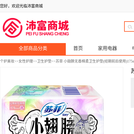
您好，欢迎光临沛富商城
全部商品分类
首页
家用电器
个护美妆
>>
女性护理
>>
卫生护垫
>>苏菲 小翅膀无香棉柔卫生护垫(经期前后使用)175m