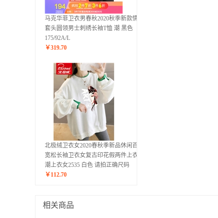
马克华菲卫衣男春秋2020秋季新款情侣
套头圆领男士刺绣长袖T恤 潮 黑色
175/92A/L
￥
319.70
北极绒卫衣女2020春秋季新品休闲百搭
宽松长袖卫衣女复古印花假两件上衣ins
潮上衣女2535 白色 请拍正确尺码
￥
112.70