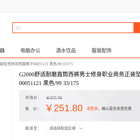
器
电脑办公
酒水饮品
服装配饰
闲西服裤子00051121 黑色/99 33/175
G2000舒适耐磨直筒西裤男士修身职业商务正装
00051121 黑色/99 33/175
市场价：
377.70
￥
￥
251.80
请登录
，确认是否享受优惠
售 价：
配送至：
请选择配送区域