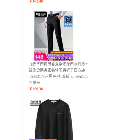
￥
102.40
九牧王西裤男春夏季修身西服裤男士抗
皱免烫商务正装休闲男裤子官方店
TA2021733+黑色+标准版 35.5码2.76尺
92厘米
￥
309.30