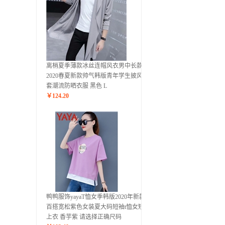
离梢夏季薄款冰丝连帽风衣男中长款
2020春夏新款帅气韩版青年学生披风外
套潮流防晒衣服 黑色 L
￥
124.20
鸭鸭服饰yayaT恤女季韩版2020年新款
百搭宽松紫色女装夏大码短袖t恤女短款
上衣 香芋紫 请选择正确尺码