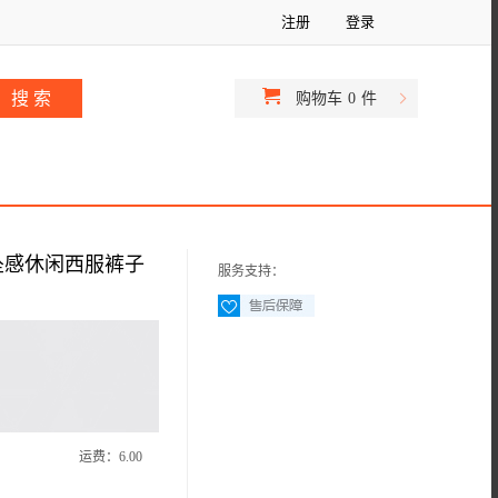
注册
登录
购物车
0
件
坠感休闲西服裤子
服务支持：
运费：
6.00