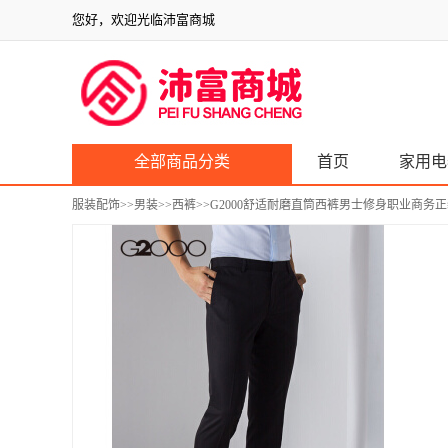
您好，欢迎光临沛富商城
全部商品分类
首页
家用电
服装配饰
>>
男装
>>
西裤
>>G2000舒适耐磨直筒西裤男士修身职业商务正装坠感休