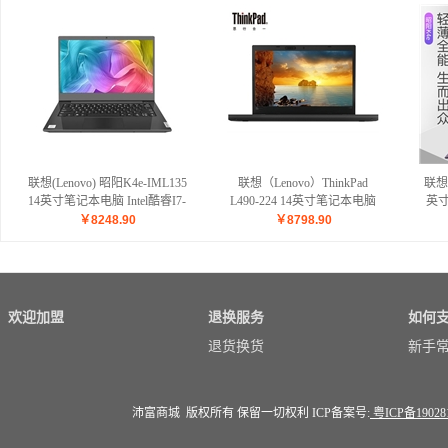
联想(Lenovo) 昭阳K4e-IML135
联想（Lenovo）ThinkPad
联想(
14英寸笔记本电脑 Intel酷睿I7-
L490-224 14英寸笔记本电脑
英寸
10510U 1.8GHZ六核/8G-DDR4
Intel酷睿I7-8565U 1.8GHz四核
1
￥
8248.90
￥
8798.90
内存/512G固态/2G独显/无光
8G-DDR4内存 1T SATA硬盘
DD
驱/中兴新支点V3/一年保修/含
+128G固态硬盘 2G独显 无光
显卡
包鼠
驱 正版Linux中兴新支点V3 含
包鼠
欢迎加盟
退换服务
如何
退货换货
新手
沛富商城 版权所有 保留一切权利 ICP备案号:
粤ICP备19028