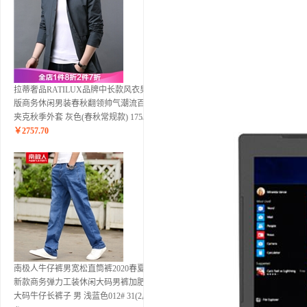
拉蒂奢品RATILUX品牌中长款风衣男韩
版商务休闲男装春秋翻领帅气潮流百搭
夹克秋季外套 灰色(春秋常规款) 175/L
￥
2757.70
南极人牛仔裤男宽松直筒裤2020春夏季
新款商务弹力工装休闲大码男裤加肥加
大码牛仔长裤子 男 浅蓝色012# 31(2尺