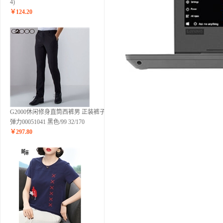
4)
￥
124.20
G2000休闲修身直筒西裤男 正装裤子男
弹力00051041 黑色/99 32/170
￥
297.80