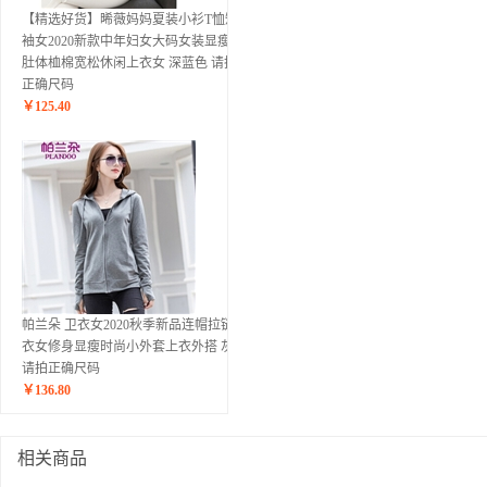
【精选好货】晞薇妈妈夏装小衫T恤短
袖女2020新款中年妇女大码女装显瘦遮
肚体桖棉宽松休闲上衣女 深蓝色 请拍
正确尺码
￥
125.40
帕兰朵 卫衣女2020秋季新品连帽拉链卫
衣女修身显瘦时尚小外套上衣外搭 灰色
请拍正确尺码
￥
136.80
相关商品