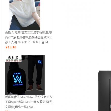
南极人 短袖t恤女2020夏季新款潮流时
尚洋气百搭小香风菱格镂空花纹POLO
衫上衣潮 N2-GT131-6660-白色 M
￥
113.80
威乐思夜光Alan Walker艾伦沃克卫衣裤
子套装DJ外套Faded电音衣服男 蓝光英
文套装(偏小一码) 2XL