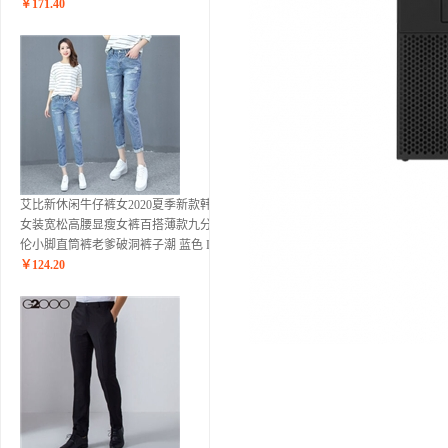
￥
171.40
艾比新休闲牛仔裤女2020夏季新款韩版
女装宽松高腰显瘦女裤百搭薄款九分哈
伦小脚直筒裤老爹破洞裤子潮 蓝色 L
￥
124.20