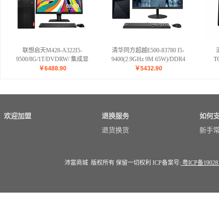
联想启天M428-A322I5-
清华同方超越E500-83780 I5-
9500/8G/1T/DVDRW/ 集成显
9400(2.9GHz 9M 65W)/DDR4
T
卡/键盘/ USB光电鼠标/新支点
2666 4G内存/1T台式机硬盘/集
91
￥
6488.90
￥
5432.90
V3 /三年有限保修及上门/智能
成显卡/DVDRW/清华同方
65W)
云教室/21.5寸显示器
openthos/三年有限上门保修服
式机
务/19.5显示器
清华同
三年
欢迎加盟
退换服务
如何
退货换货
新手
沛富商城 版权所有 保留一切权利 ICP备案号:
粤ICP备19028