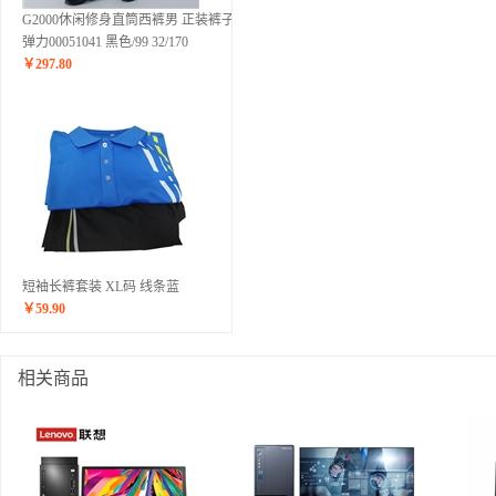
G2000休闲修身直筒西裤男 正装裤子男
弹力00051041 黑色/99 32/170
￥
297.80
短袖长裤套装 XL码 线条蓝
￥
59.90
相关商品