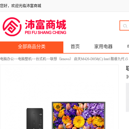
您好，欢迎光临沛富商城
全部商品分类
首页
家用电器
电脑办公
>>
电脑整机
>>
台式机
>>联想（lenovo） 启天M420-D058(C) Intel 酷睿九代 
联