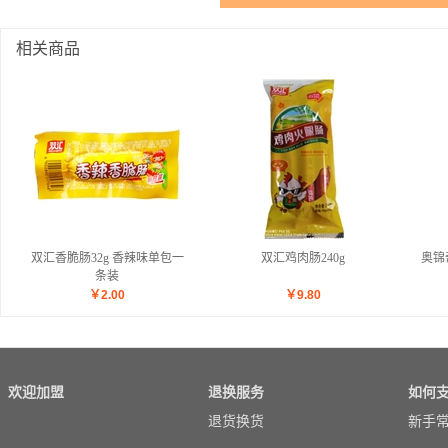
相关商品
双汇香脆肠32g 香辣味单包一
双汇鸡肉肠240g
奥锦
条装
￥
2.00
￥
9.80
欢迎加盟
退换服务
如何
退货换货
新手