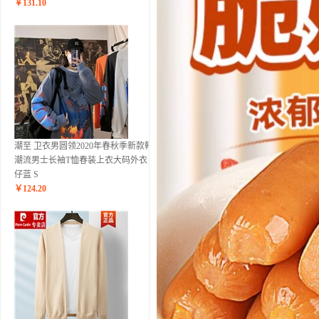
￥
131.10
潮至 卫衣男圆领2020年春秋季新款韩版
潮流男士长袖T恤春装上衣大码外衣 牛
仔蓝 S
￥
124.20