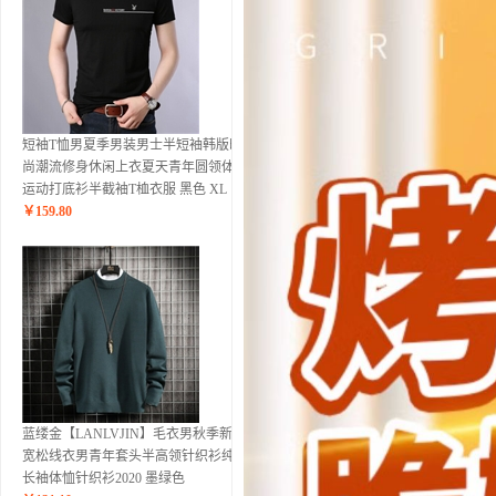
短袖T恤男夏季男装男士半短袖韩版时
尚潮流修身休闲上衣夏天青年圆领体恤
运动打底衫半截袖T桖衣服 黑色 XL
￥
159.80
蓝缕金【LANLVJIN】毛衣男秋季新品
宽松线衣男青年套头半高领针织衫纯色
长袖体恤针织衫2020 墨绿色