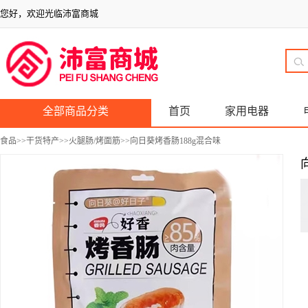
您好，欢迎光临沛富商城
全部商品分类
首页
家用电器
食品
>>
干货特产
>>
火腿肠/烤面筋
>>向日葵烤香肠188g混合味