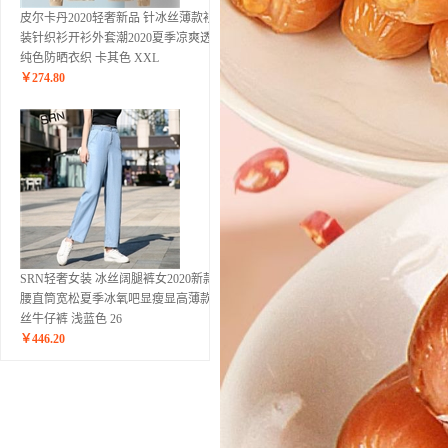
皮尔卡丹2020轻奢新品 针冰丝薄款衫男
装针织衫开衫外套潮2020夏季凉爽透气
纯色防晒衣织 卡其色 XXL
￥
274.80
SRN轻奢女装 冰丝阔腿裤女2020新款高
腰直筒宽松夏季冰氧吧显瘦显高薄款天
丝牛仔裤 浅蓝色 26
￥
446.20