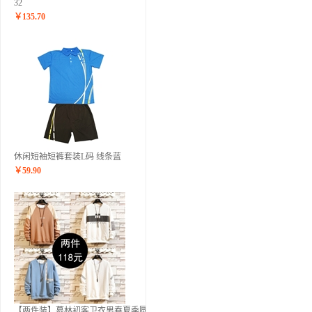
32
￥
135.70
休闲短袖短裤套装L码 线条蓝
￥
59.90
【两件装】慕林初客卫衣男春夏季圆领