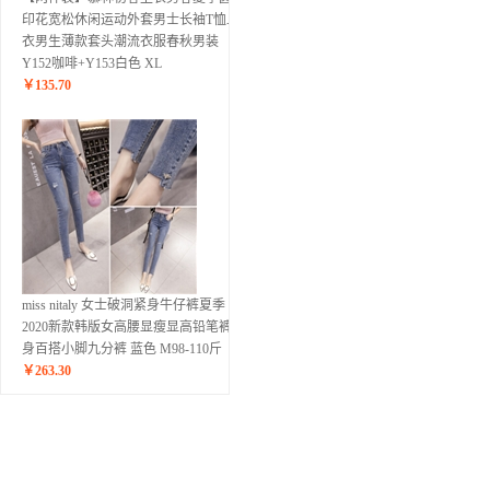
印花宽松休闲运动外套男士长袖T恤上
衣男生薄款套头潮流衣服春秋男装
Y152咖啡+Y153白色 XL
￥
135.70
miss nitaly 女士破洞紧身牛仔裤夏季
2020新款韩版女高腰显瘦显高铅笔裤修
身百搭小脚九分裤 蓝色 M98-110斤
￥
263.30