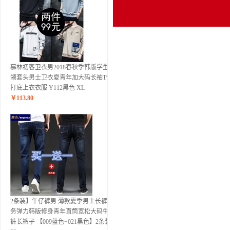
慕林初客卫衣男2018春秋季韩版学生圆
领套头男士卫衣夏青年加大码长袖T恤
打底上衣衣服 Y112黑色 XL
￥
113.80
2条装】牛仔裤男 薄款夏季男士长裤商
务弹力韩版修身青年直筒宽松大码牛仔
裤长裤子 【009蓝色+021黑色】2条装